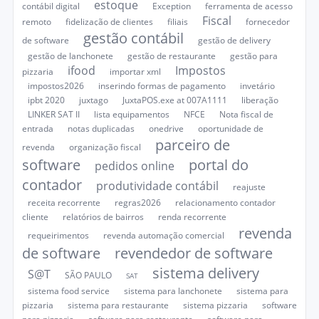
estoque
contábil digital
Exception
ferramenta de acesso
Fiscal
remoto
fidelização de clientes
filiais
fornecedor
gestão contábil
de software
gestão de delivery
gestão de lanchonete
gestão de restaurante
gestão para
ifood
Impostos
pizzaria
importar xml
impostos2026
inserindo formas de pagamento
invetário
ipbt 2020
juxtago
JuxtaPOS.exe at 007A1111
liberação
LINKER SAT II
lista equipamentos
NFCE
Nota fiscal de
entrada
notas duplicadas
onedrive
oportunidade de
parceiro de
revenda
organização fiscal
software
portal do
pedidos online
contador
produtividade contábil
reajuste
receita recorrente
regras2026
relacionamento contador
cliente
relatórios de bairros
renda recorrente
revenda
requeirimentos
revenda automação comercial
de software
revendedor de software
sistema delivery
S@T
SÃO PAULO
SAT
sistema food service
sistema para lanchonete
sistema para
pizzaria
sistema para restaurante
sistema pizzaria
software