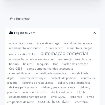
« Retornar
Tag da nuvem
ajuste de estoque
áreas de entrega
atendimento delivery
atendimento lanchonete
Atualizações
aumento de preços
automação comercial
Authentication failed
automação comercial restaurante
automação para pizzaria
backup
bairros
bloqueio
Bot
Cartão de Correção
Cod_CEST
como aumentar vendas lanchonete
compatibilidade
contabilidade consultiva
contabilidade
digital
controle de estoque
controle de pedidos
controle de
pizzaria
controle de restaurante
delivery para lanchonete
delivery para pizzaria
delivery para restaurante
delivery
próprio
documentos fiscais
duplicidade nfce
ELGIN
equipamentos homogolados
erro 12002
erro nfce
erros
escritório contábil
em pedidos delivery
escritório