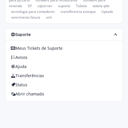
para pizzaria
software para restaurante
software para
revenda
SP
sqlserver
suporte
Tabela
tabela ipbt
tecnologia para contadores
transfêrencia estoque
Uptade
vencimento fatura
xml
Suporte
Meus Tickets de Suporte
Avisos
Ajuda
Transferências
Status
Abrir chamado