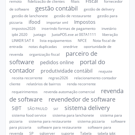
Fiscal
remoto
fidelização de clientes
filiais
fornecedor
gestão contábil
de software
gestão de delivery
gestão de lanchonete
gestão de restaurante
gestão para
ifood
Impostos
pizzaria
importar xml
impostos2026
inserindo formas de pagamento
invetário
ipbt 2020
juxtago
JuxtaPOS.exe at 007A1111
liberação
LINKER SAT II
lista equipamentos
NFCE
Nota fiscal de
entrada
notas duplicadas
onedrive
oportunidade de
parceiro de
revenda
organização fiscal
software
portal do
pedidos online
contador
produtividade contábil
reajuste
receita recorrente
regras2026
relacionamento contador
cliente
relatórios de bairros
renda recorrente
revenda
requeirimentos
revenda automação comercial
de software
revendedor de software
sistema delivery
S@T
SÃO PAULO
SAT
sistema food service
sistema para lanchonete
sistema para
pizzaria
sistema para restaurante
sistema pizzaria
software
para pizzaria
software para restaurante
software para
revenda
SP
sqlserver
suporte
Tabela
tabela ipbt