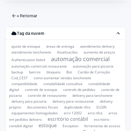
« Retornar
Tag da nuvem
ajuste de estoque
áreas de entrega
atendimento delivery
atendimento lanchonete
Atualizações
aumento de preços
automação comercial
Authentication failed
automação comercial restaurante
automação para pizzaria
backup
bairros
bloqueio
Bot
Cartão de Correção
Cod_CEST
como aumentar vendas lanchonete
compatibilidade
contabilidade consultiva
contabilidade
digital
controle de estoque
controle de pedidos
controle de
pizzaria
controle de restaurante
delivery para lanchonete
delivery para pizzaria
delivery para restaurante
delivery
próprio
documentos fiscais
duplicidade nfce
ELGIN
equipamentos homogolados
erro 12002
erro nfce
erros
escritório contábil
em pedidos delivery
escritório
estoque
contábil digital
Exception
ferramenta de acesso