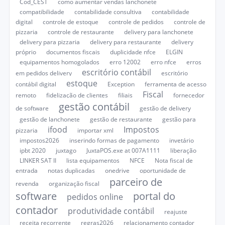
Cod_CEST
como aumentar vendas lanchonete
compatibilidade
contabilidade consultiva
contabilidade
digital
controle de estoque
controle de pedidos
controle de
pizzaria
controle de restaurante
delivery para lanchonete
delivery para pizzaria
delivery para restaurante
delivery
próprio
documentos fiscais
duplicidade nfce
ELGIN
equipamentos homogolados
erro 12002
erro nfce
erros
escritório contábil
em pedidos delivery
escritório
estoque
contábil digital
Exception
ferramenta de acesso
Fiscal
remoto
fidelização de clientes
filiais
fornecedor
gestão contábil
de software
gestão de delivery
gestão de lanchonete
gestão de restaurante
gestão para
ifood
Impostos
pizzaria
importar xml
impostos2026
inserindo formas de pagamento
invetário
ipbt 2020
juxtago
JuxtaPOS.exe at 007A1111
liberação
LINKER SAT II
lista equipamentos
NFCE
Nota fiscal de
entrada
notas duplicadas
onedrive
oportunidade de
parceiro de
revenda
organização fiscal
software
portal do
pedidos online
contador
produtividade contábil
reajuste
receita recorrente
regras2026
relacionamento contador