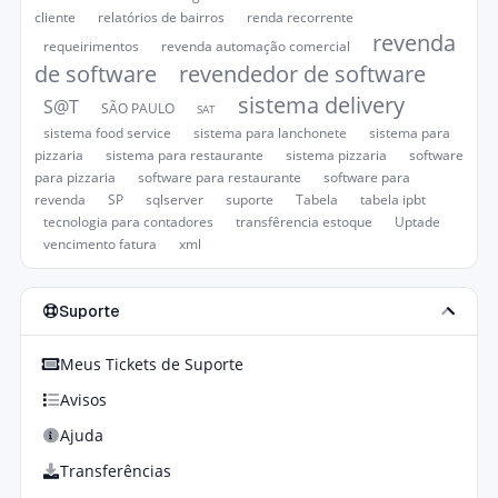
cliente
relatórios de bairros
renda recorrente
revenda
requeirimentos
revenda automação comercial
de software
revendedor de software
sistema delivery
S@T
SÃO PAULO
SAT
sistema food service
sistema para lanchonete
sistema para
pizzaria
sistema para restaurante
sistema pizzaria
software
para pizzaria
software para restaurante
software para
revenda
SP
sqlserver
suporte
Tabela
tabela ipbt
tecnologia para contadores
transfêrencia estoque
Uptade
vencimento fatura
xml
Suporte
Meus Tickets de Suporte
Avisos
Ajuda
Transferências