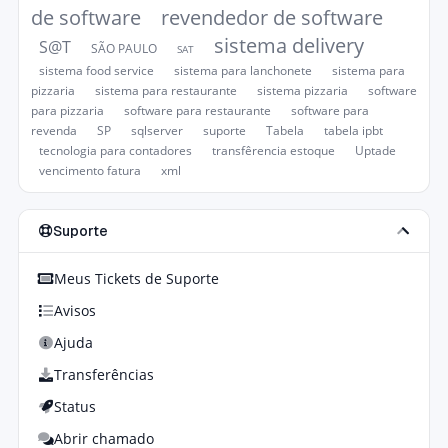
de software
revendedor de software
sistema delivery
S@T
SÃO PAULO
SAT
sistema food service
sistema para lanchonete
sistema para
pizzaria
sistema para restaurante
sistema pizzaria
software
para pizzaria
software para restaurante
software para
revenda
SP
sqlserver
suporte
Tabela
tabela ipbt
tecnologia para contadores
transfêrencia estoque
Uptade
vencimento fatura
xml
Suporte
Meus Tickets de Suporte
Avisos
Ajuda
Transferências
Status
Abrir chamado