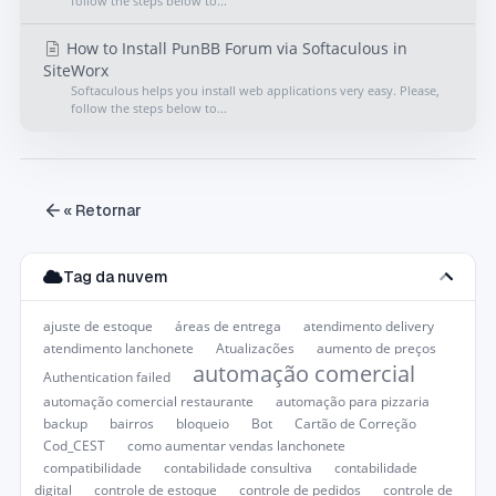
follow the steps below to...
How to Install PunBB Forum via Softaculous in
SiteWorx
Softaculous helps you install web applications very easy. Please,
follow the steps below to...
« Retornar
Tag da nuvem
ajuste de estoque
áreas de entrega
atendimento delivery
atendimento lanchonete
Atualizações
aumento de preços
automação comercial
Authentication failed
automação comercial restaurante
automação para pizzaria
backup
bairros
bloqueio
Bot
Cartão de Correção
Cod_CEST
como aumentar vendas lanchonete
compatibilidade
contabilidade consultiva
contabilidade
digital
controle de estoque
controle de pedidos
controle de