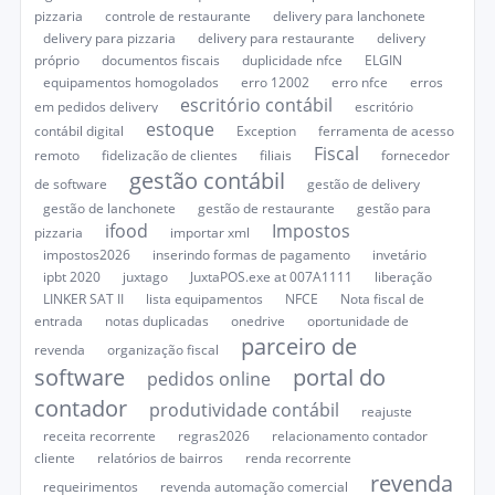
pizzaria
controle de restaurante
delivery para lanchonete
delivery para pizzaria
delivery para restaurante
delivery
próprio
documentos fiscais
duplicidade nfce
ELGIN
equipamentos homogolados
erro 12002
erro nfce
erros
escritório contábil
em pedidos delivery
escritório
estoque
contábil digital
Exception
ferramenta de acesso
Fiscal
remoto
fidelização de clientes
filiais
fornecedor
gestão contábil
de software
gestão de delivery
gestão de lanchonete
gestão de restaurante
gestão para
ifood
Impostos
pizzaria
importar xml
impostos2026
inserindo formas de pagamento
invetário
ipbt 2020
juxtago
JuxtaPOS.exe at 007A1111
liberação
LINKER SAT II
lista equipamentos
NFCE
Nota fiscal de
entrada
notas duplicadas
onedrive
oportunidade de
parceiro de
revenda
organização fiscal
software
portal do
pedidos online
contador
produtividade contábil
reajuste
receita recorrente
regras2026
relacionamento contador
cliente
relatórios de bairros
renda recorrente
revenda
requeirimentos
revenda automação comercial