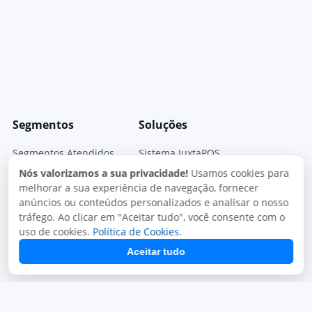
Segmentos
Soluções
Segmentos Atendidos
Sistema JuxtaPOS
Nós valorizamos a sua privacidade!
Usamos cookies para
Sistema Para Pizzarias
JuxtaPOS V3
melhorar a sua experiência de navegação, fornecer
Sistema para Restaurantes
Sistema JuxtaPED
anúncios ou conteúdos personalizados e analisar o nosso
tráfego. Ao clicar em "Aceitar tudo", você consente com o
Sistema para Delivery
Sistema Mono Delivery
uso de cookies.
Política de Cookies
.
Sistema para Lachonetes
Gestor Fiscal
Aceitar tudo
Módulos