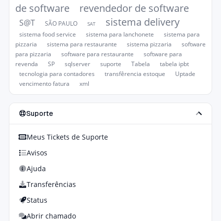
de software
revendedor de software
sistema delivery
S@T
SÃO PAULO
SAT
sistema food service
sistema para lanchonete
sistema para
pizzaria
sistema para restaurante
sistema pizzaria
software
para pizzaria
software para restaurante
software para
revenda
SP
sqlserver
suporte
Tabela
tabela ipbt
tecnologia para contadores
transfêrencia estoque
Uptade
vencimento fatura
xml
Suporte
Meus Tickets de Suporte
Avisos
Ajuda
Transferências
Status
Abrir chamado