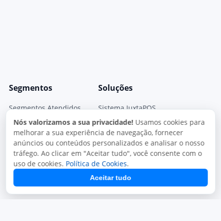
Segmentos
Soluções
Segmentos Atendidos
Sistema JuxtaPOS
Nós valorizamos a sua privacidade!
Usamos cookies para
Sistema Para Pizzarias
JuxtaPOS V3
melhorar a sua experiência de navegação, fornecer
Sistema para Restaurantes
Sistema JuxtaPED
anúncios ou conteúdos personalizados e analisar o nosso
tráfego. Ao clicar em "Aceitar tudo", você consente com o
Sistema para Delivery
Sistema Mono Delivery
uso de cookies.
Política de Cookies
.
Sistema para Lachonetes
Gestor Fiscal
Aceitar tudo
Módulos