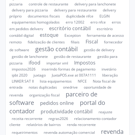
pizzaria
controle de restaurante
delivery para lanchonete
delivery para pizzaria
delivery para restaurante
delivery
próprio
documentos fiscais
duplicidade nfce
ELGIN
equipamentos homogolados
erro 12002
erro nfce
erros
escritório contábil
em pedidos delivery
escritório
estoque
contábil digital
Exception
ferramenta de acesso
Fiscal
remoto
fidelização de clientes
filiais
fornecedor
gestão contábil
de software
gestão de delivery
gestão de lanchonete
gestão de restaurante
gestão para
ifood
Impostos
pizzaria
importar xml
impostos2026
inserindo formas de pagamento
invetário
ipbt 2020
juxtago
JuxtaPOS.exe at 007A1111
liberação
LINKER SAT II
lista equipamentos
NFCE
Nota fiscal de
entrada
notas duplicadas
onedrive
oportunidade de
parceiro de
revenda
organização fiscal
software
portal do
pedidos online
contador
produtividade contábil
reajuste
receita recorrente
regras2026
relacionamento contador
cliente
relatórios de bairros
renda recorrente
revenda
requeirimentos
revenda automação comercial