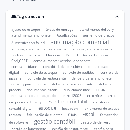
Tag da nuvem
ajuste de estoque
áreas de entrega
atendimento delivery
atendimento lanchonete
Atualizações
aumento de preços
automação comercial
Authentication failed
automação comercial restaurante
automação para pizzaria
backup
bairros
bloqueio
Bot
Cartão de Correção
Cod_CEST
como aumentar vendas lanchonete
compatibilidade
contabilidade consultiva
contabilidade
digital
controle de estoque
controle de pedidos
controle de
pizzaria
controle de restaurante
delivery para lanchonete
delivery para pizzaria
delivery para restaurante
delivery
próprio
documentos fiscais
duplicidade nfce
ELGIN
equipamentos homogolados
erro 12002
erro nfce
erros
escritório contábil
em pedidos delivery
escritório
estoque
contábil digital
Exception
ferramenta de acesso
Fiscal
remoto
fidelização de clientes
filiais
fornecedor
gestão contábil
de software
gestão de delivery
gestão de lanchonete
gestão de restaurante
gestão para