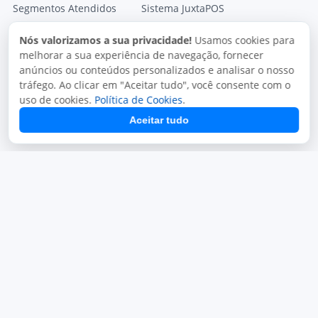
Segmentos Atendidos
Sistema JuxtaPOS
Sistema Para Pizzarias
JuxtaPOS V3
Nós valorizamos a sua privacidade!
Usamos cookies para
Sistema para Restaurantes
Sistema JuxtaPED
melhorar a sua experiência de navegação, fornecer
anúncios ou conteúdos personalizados e analisar o nosso
Sistema para Delivery
Sistema Mono Delivery
tráfego. Ao clicar em "Aceitar tudo", você consente com o
Sistema para Lachonetes
Gestor Fiscal
uso de cookies.
Política de Cookies
.
Aceitar tudo
Módulos