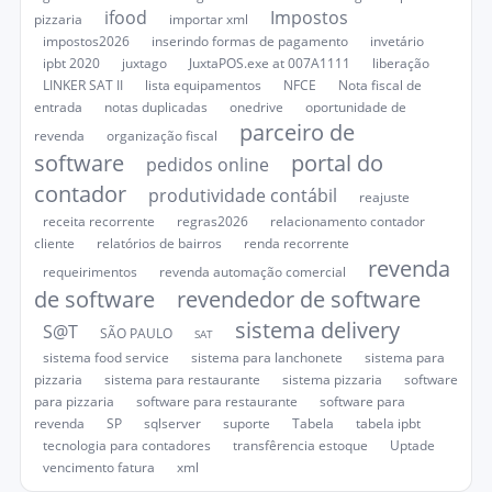
ifood
Impostos
pizzaria
importar xml
impostos2026
inserindo formas de pagamento
invetário
ipbt 2020
juxtago
JuxtaPOS.exe at 007A1111
liberação
LINKER SAT II
lista equipamentos
NFCE
Nota fiscal de
entrada
notas duplicadas
onedrive
oportunidade de
parceiro de
revenda
organização fiscal
software
portal do
pedidos online
contador
produtividade contábil
reajuste
receita recorrente
regras2026
relacionamento contador
cliente
relatórios de bairros
renda recorrente
revenda
requeirimentos
revenda automação comercial
de software
revendedor de software
sistema delivery
S@T
SÃO PAULO
SAT
sistema food service
sistema para lanchonete
sistema para
pizzaria
sistema para restaurante
sistema pizzaria
software
para pizzaria
software para restaurante
software para
revenda
SP
sqlserver
suporte
Tabela
tabela ipbt
tecnologia para contadores
transfêrencia estoque
Uptade
vencimento fatura
xml