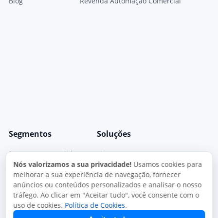
Blog
Revenda Automação Comercial
Segmentos
Soluções
Segmentos Atendidos
Sistema JuxtaPOS
Nós valorizamos a sua privacidade!
Usamos cookies para
Sistema Para Pizzarias
JuxtaPOS V3
melhorar a sua experiência de navegação, fornecer
anúncios ou conteúdos personalizados e analisar o nosso
Sistema para Restaurantes
Sistema JuxtaPED
tráfego. Ao clicar em "Aceitar tudo", você consente com o
Sistema para Delivery
Sistema Mono Delivery
uso de cookies.
Política de Cookies
.
Sistema para Lachonetes
Gestor Fiscal