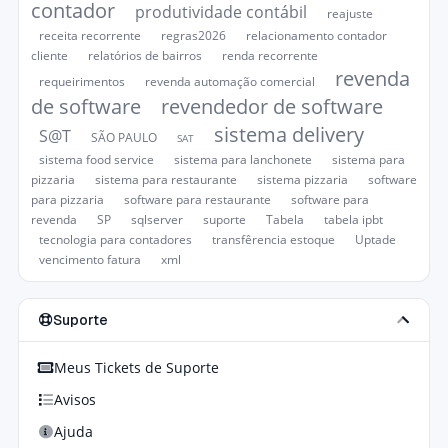
contador
produtividade contábil
reajuste
receita recorrente
regras2026
relacionamento contador
cliente
relatórios de bairros
renda recorrente
revenda
requeirimentos
revenda automação comercial
de software
revendedor de software
sistema delivery
S@T
SÃO PAULO
SAT
sistema food service
sistema para lanchonete
sistema para
pizzaria
sistema para restaurante
sistema pizzaria
software
para pizzaria
software para restaurante
software para
revenda
SP
sqlserver
suporte
Tabela
tabela ipbt
tecnologia para contadores
transfêrencia estoque
Uptade
vencimento fatura
xml
Suporte
Meus Tickets de Suporte
Avisos
Ajuda