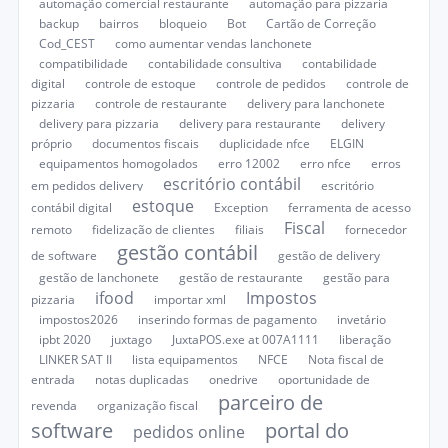
automação comercial restaurante
automação para pizzaria
backup
bairros
bloqueio
Bot
Cartão de Correção
Cod_CEST
como aumentar vendas lanchonete
compatibilidade
contabilidade consultiva
contabilidade
digital
controle de estoque
controle de pedidos
controle de
pizzaria
controle de restaurante
delivery para lanchonete
delivery para pizzaria
delivery para restaurante
delivery
próprio
documentos fiscais
duplicidade nfce
ELGIN
equipamentos homogolados
erro 12002
erro nfce
erros
escritório contábil
em pedidos delivery
escritório
estoque
contábil digital
Exception
ferramenta de acesso
Fiscal
remoto
fidelização de clientes
filiais
fornecedor
gestão contábil
de software
gestão de delivery
gestão de lanchonete
gestão de restaurante
gestão para
ifood
Impostos
pizzaria
importar xml
impostos2026
inserindo formas de pagamento
invetário
ipbt 2020
juxtago
JuxtaPOS.exe at 007A1111
liberação
LINKER SAT II
lista equipamentos
NFCE
Nota fiscal de
entrada
notas duplicadas
onedrive
oportunidade de
parceiro de
revenda
organização fiscal
software
portal do
pedidos online