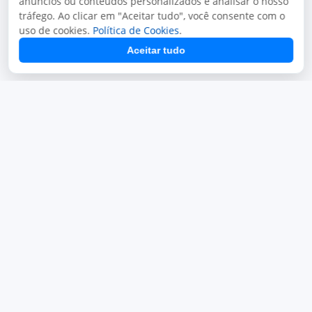
anúncios ou conteúdos personalizados e analisar o nosso
Sistema para Delivery
Sistema Mono Delivery
tráfego. Ao clicar em "Aceitar tudo", você consente com o
Sistema para Lachonetes
Gestor Fiscal
uso de cookies.
Política de Cookies
.
Módulos
Aceitar tudo