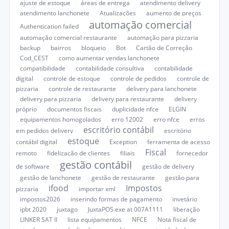
ajuste de estoque
áreas de entrega
atendimento delivery
atendimento lanchonete
Atualizações
aumento de preços
automação comercial
Authentication failed
automação comercial restaurante
automação para pizzaria
backup
bairros
bloqueio
Bot
Cartão de Correção
Cod_CEST
como aumentar vendas lanchonete
compatibilidade
contabilidade consultiva
contabilidade
digital
controle de estoque
controle de pedidos
controle de
pizzaria
controle de restaurante
delivery para lanchonete
delivery para pizzaria
delivery para restaurante
delivery
próprio
documentos fiscais
duplicidade nfce
ELGIN
equipamentos homogolados
erro 12002
erro nfce
erros
escritório contábil
em pedidos delivery
escritório
estoque
contábil digital
Exception
ferramenta de acesso
Fiscal
remoto
fidelização de clientes
filiais
fornecedor
gestão contábil
de software
gestão de delivery
gestão de lanchonete
gestão de restaurante
gestão para
ifood
Impostos
pizzaria
importar xml
impostos2026
inserindo formas de pagamento
invetário
ipbt 2020
juxtago
JuxtaPOS.exe at 007A1111
liberação
LINKER SAT II
lista equipamentos
NFCE
Nota fiscal de