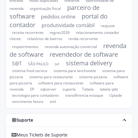
entrada
notas duplicadas
onedrive
oportunidade de
parceiro de
revenda
organização fiscal
software
portal do
pedidos online
contador
produtividade contábil
reajuste
receita recorrente
regras2026
relacionamento contador
cliente
relatórios de bairros
renda recorrente
revenda
requeirimentos
revenda automação comercial
de software
revendedor de software
sistema delivery
S@T
SÃO PAULO
SAT
sistema food service
sistema para lanchonete
sistema para
pizzaria
sistema para restaurante
sistema pizzaria
software
para pizzaria
software para restaurante
software para
revenda
SP
sqlserver
suporte
Tabela
tabela ipbt
tecnologia para contadores
transfêrencia estoque
Uptade
vencimento fatura
xml
Suporte
Meus Tickets de Suporte