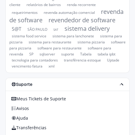
cliente
relatórios de bairros
renda recorrente
revenda
requeirimentos
revenda automação comercial
de software
revendedor de software
sistema delivery
S@T
SÃO PAULO
SAT
sistema food service
sistema para lanchonete
sistema para
pizzaria
sistema para restaurante
sistema pizzaria
software
para pizzaria
software para restaurante
software para
revenda
SP
sqlserver
suporte
Tabela
tabela ipbt
tecnologia para contadores
transfêrencia estoque
Uptade
vencimento fatura
xml
Suporte
Meus Tickets de Suporte
Avisos
Ajuda
Transferências