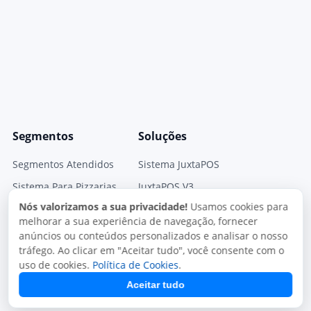
Segmentos
Soluções
Segmentos Atendidos
Sistema JuxtaPOS
Sistema Para Pizzarias
JuxtaPOS V3
Nós valorizamos a sua privacidade!
Usamos cookies para
Sistema para Restaurantes
Sistema JuxtaPED
melhorar a sua experiência de navegação, fornecer
Sistema para Delivery
Sistema Mono Delivery
anúncios ou conteúdos personalizados e analisar o nosso
tráfego. Ao clicar em "Aceitar tudo", você consente com o
Sistema para Lachonetes
Gestor Fiscal
uso de cookies.
Política de Cookies
.
Módulos
Aceitar tudo