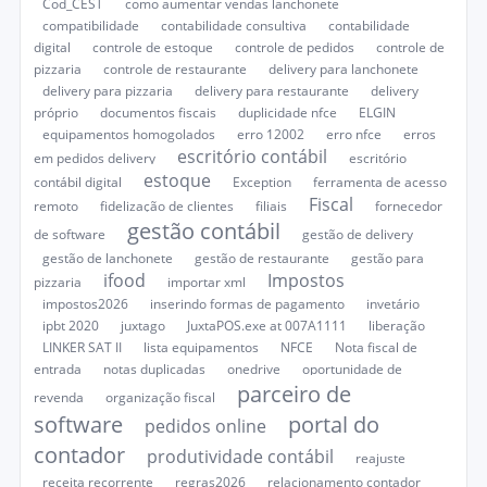
Cod_CEST
como aumentar vendas lanchonete
compatibilidade
contabilidade consultiva
contabilidade
digital
controle de estoque
controle de pedidos
controle de
pizzaria
controle de restaurante
delivery para lanchonete
delivery para pizzaria
delivery para restaurante
delivery
próprio
documentos fiscais
duplicidade nfce
ELGIN
equipamentos homogolados
erro 12002
erro nfce
erros
escritório contábil
em pedidos delivery
escritório
estoque
contábil digital
Exception
ferramenta de acesso
Fiscal
remoto
fidelização de clientes
filiais
fornecedor
gestão contábil
de software
gestão de delivery
gestão de lanchonete
gestão de restaurante
gestão para
ifood
Impostos
pizzaria
importar xml
impostos2026
inserindo formas de pagamento
invetário
ipbt 2020
juxtago
JuxtaPOS.exe at 007A1111
liberação
LINKER SAT II
lista equipamentos
NFCE
Nota fiscal de
entrada
notas duplicadas
onedrive
oportunidade de
parceiro de
revenda
organização fiscal
software
portal do
pedidos online
contador
produtividade contábil
reajuste
receita recorrente
regras2026
relacionamento contador