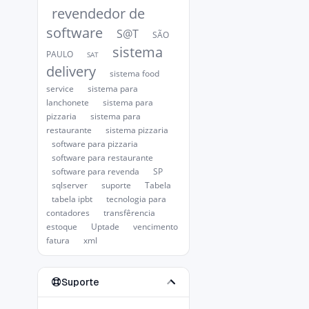
revendedor de
software
S@T
SÃO
sistema
PAULO
SAT
delivery
sistema food
service
sistema para
lanchonete
sistema para
pizzaria
sistema para
restaurante
sistema pizzaria
software para pizzaria
software para restaurante
software para revenda
SP
sqlserver
suporte
Tabela
tabela ipbt
tecnologia para
contadores
transfêrencia
estoque
Uptade
vencimento
fatura
xml
Suporte