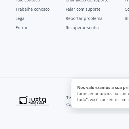
Trabalhe conosco
Falar com suporte
C
Legal
Reportar problema
Bl
Entrar
Recuperar senha
Nós valorizamos a sua pri
fornecer anúncios ou conte
Termos de uso
Política de pri
tudo", você consente com 
Copyright © 2026, Juxta Sistemas
O uso deste site está sujeito aos nossos termos de uso.
Ao utilizar este site, você concorda com as condições de us