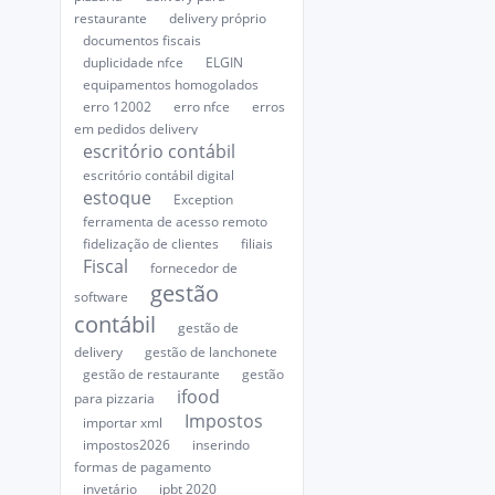
restaurante
delivery próprio
documentos fiscais
duplicidade nfce
ELGIN
equipamentos homogolados
erro 12002
erro nfce
erros
em pedidos delivery
escritório contábil
escritório contábil digital
estoque
Exception
ferramenta de acesso remoto
fidelização de clientes
filiais
Fiscal
fornecedor de
gestão
software
contábil
gestão de
delivery
gestão de lanchonete
gestão de restaurante
gestão
ifood
para pizzaria
Impostos
importar xml
impostos2026
inserindo
formas de pagamento
invetário
ipbt 2020