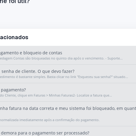
he foi útil?
lacionados
agamento e bloqueio de contas
pedagem Contas são bloqueadas no quinto dia após o vencimento. - Suporte...
senha de cliente. O que devo fazer?
edimento é bastante simples. Basta clicar no link "Esqueceu sua senha?" situado...
 pagamento?
do Cliente, clique em Faturas > Minhas Faturas2- Localize a fatura que...
ha fatura na data correta e meu sistema foi bloqueado, em quant
á normalizada imediatamente após a confirmação do pagamento.
demora para o pagamento ser processado?