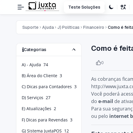
Teste Soluções
Suporte
Ajuda
J) Políticas
Financeiro
Como é feit
Como é fei
Categorias
0
A) - Ajuda
74
B) Área do Cliente
3
As cobranças fica
http://www.juxta.
C) Dicas para Contadores
3
Você poderá acess
D) Serviços
27
do
e-mail
de ativa
Para sua seguranç
E) Atualizações
2
ou pelo
internet 
F) Dicas para Revendas
3
G) Sistema JuxtaPOS
12