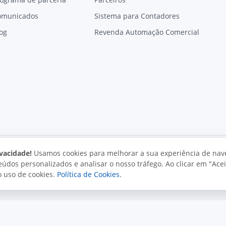
omunicados
Sistema para Contadores
og
Revenda Automação Comercial
vacidade!
Usamos cookies para melhorar a sua experiência de nav
údos personalizados e analisar o nosso tráfego. Ao clicar em "Acei
vacidade
Uso aceitável
Direitos autorais
o uso de cookies.
Política de Cookies
.
. Todos os direitos reservados.
o e políticas da Juxta.
Termos de uso