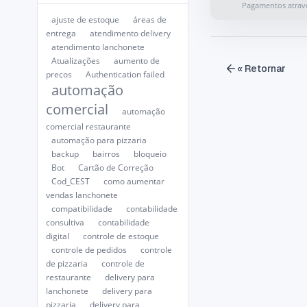
Pagamentos atravé
ajuste de estoque
áreas de
entrega
atendimento delivery
atendimento lanchonete
Atualizações
aumento de
« Retornar
preços
Authentication failed
automação
comercial
automação
comercial restaurante
automação para pizzaria
backup
bairros
bloqueio
Bot
Cartão de Correção
Cod_CEST
como aumentar
vendas lanchonete
compatibilidade
contabilidade
consultiva
contabilidade
digital
controle de estoque
controle de pedidos
controle
de pizzaria
controle de
restaurante
delivery para
lanchonete
delivery para
pizzaria
delivery para