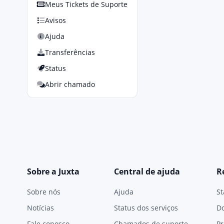
Meus Tickets de Suporte
Avisos
Ajuda
Transferências
Status
Abrir chamado
Sobre a Juxta
Central de ajuda
R
Sobre nós
Ajuda
St
Notícias
Status dos serviços
D
Fale conosco
Chamados de suporte
Pr