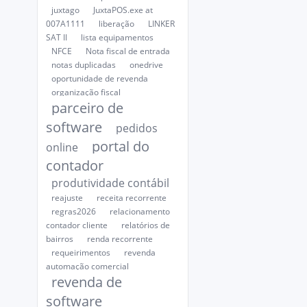
juxtago
JuxtaPOS.exe at
007A1111
liberação
LINKER
SAT II
lista equipamentos
NFCE
Nota fiscal de entrada
notas duplicadas
onedrive
oportunidade de revenda
organização fiscal
parceiro de
software
pedidos
portal do
online
contador
produtividade contábil
reajuste
receita recorrente
regras2026
relacionamento
contador cliente
relatórios de
bairros
renda recorrente
requeirimentos
revenda
automação comercial
revenda de
software