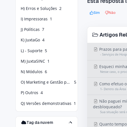
Esta resposta l
H) Erros e Soluções
2
Sim
Não
I) Impressoras
1
J) Políticas
7
Artigos Re
K) JuxtaGo
4
Prazos para p
L) - Suporte
5
- Serviços de Hos
M) JuxtaSINC
1
Esqueci minha 
N) Módulos
6
Nesse caso, o proc
O) Marketing e Gestão para Food Service
5
Como efetuo o
1- Dentro da Área 
P) Outros
4
Não paguei min
Q) Versões demonstrativas
1
desbloqueado?
Sua situação ser
Tag da nuvem
Quanto tempo 