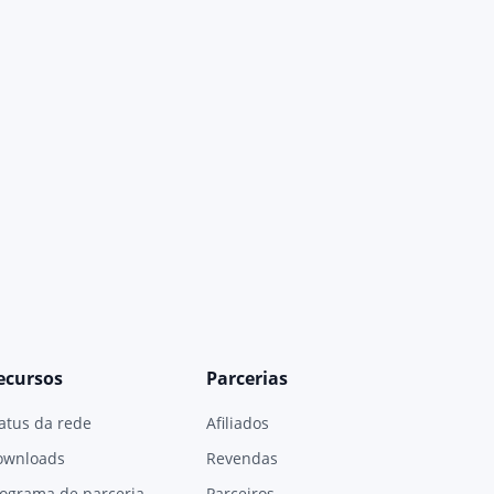
ecursos
Parcerias
atus da rede
Afiliados
ownloads
Revendas
ograma de parceria
Parceiros