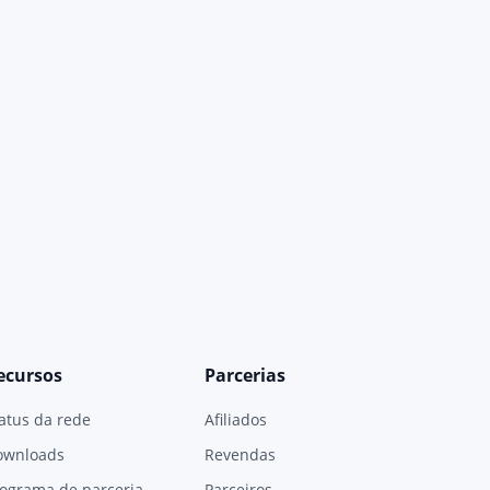
ecursos
Parcerias
atus da rede
Afiliados
ownloads
Revendas
ograma de parceria
Parceiros