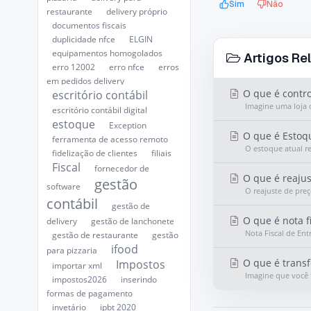
Sim
Não
restaurante
delivery próprio
documentos fiscais
duplicidade nfce
ELGIN
equipamentos homogolados
Artigos Re
erro 12002
erro nfce
erros
em pedidos delivery
O que é contro
escritório contábil
Imagine uma loja 
escritório contábil digital
estoque
Exception
O que é Estoqu
ferramenta de acesso remoto
O estoque atual r
fidelização de clientes
filiais
Fiscal
fornecedor de
O que é reajus
gestão
software
O reajuste de pre
contábil
gestão de
O que é nota f
delivery
gestão de lanchonete
Nota Fiscal de En
gestão de restaurante
gestão
ifood
para pizzaria
O que é transf
Impostos
importar xml
Imagine que você 
impostos2026
inserindo
formas de pagamento
invetário
ipbt 2020