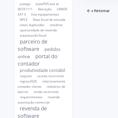
juxtago
JuxtaPOS.exe at
007A1111
liberação
LINKER
« Retornar
SAT II
lista equipamentos
NFCE
Nota fiscal de entrada
notas duplicadas
onedrive
oportunidade de revenda
organização fiscal
parceiro de
software
pedidos
portal do
online
contador
produtividade contábil
reajuste
receita recorrente
regras2026
relacionamento
contador cliente
relatórios de
bairros
renda recorrente
requeirimentos
revenda
automação comercial
revenda de
software