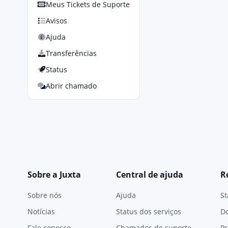
Meus Tickets de Suporte
Avisos
Ajuda
Transferências
Status
Abrir chamado
Sobre a Juxta
Central de ajuda
R
Sobre nós
Ajuda
St
Notícias
Status dos serviços
D
Fale conosco
Chamados de suporte
Pr