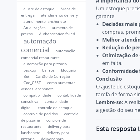
A importância do
Um estoque precis
ajuste de estoque
áreas de
entrega
atendimento delivery
garante:
atendimento lanchonete
Decisões mais 
Atualizações
aumento de
compras, promo
preços
Authentication failed
Melhor atendim
automação
Redução de per
comercial
automação
Otimização de 
comercial restaurante
em falta.
automação para pizzaria
backup
bairros
bloqueio
Conformidade f
Bot
Cartão de Correção
Conclusão
Cod_CEST
como aumentar
O ajuste de estoqu
vendas lanchonete
tarefa de forma si
compatibilidade
contabilidade
consultiva
contabilidade
Lembre-se:
A real
digital
controle de estoque
a gestão do seu ne
controle de pedidos
controle
de pizzaria
controle de
restaurante
delivery para
Esta resposta l
lanchonete
delivery para
pizzaria
delivery para