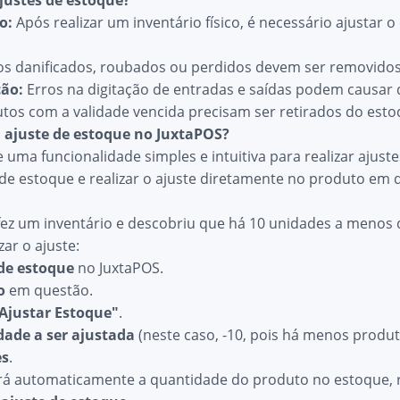
ajustes de estoque?
o:
Após realizar um inventário físico, é necessário ajustar o
s danificados, roubados ou perdidos devem ser removidos
ção:
Erros na digitação de entradas e saídas podem causar d
tos com a validade vencida precisam ser retirados do esto
 ajuste de estoque no JuxtaPOS?
 uma funcionalidade simples e intuitiva para realizar ajuste
de estoque e realizar o ajuste diretamente no produto em 
fez um inventário e descobriu que há 10 unidades a menos
zar o ajuste:
de estoque
no JuxtaPOS.
o
em questão.
"Ajustar Estoque"
.
dade a ser ajustada
(neste caso, -10, pois há menos produt
es
.
rá automaticamente a quantidade do produto no estoque, ref