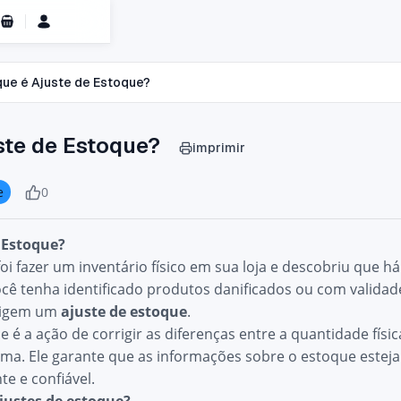
Carrinho de Compras
que é Ajuste de Estoque?
ste de Estoque?
imprimir
e
0
 Estoque?
oi fazer um inventário físico em sua loja e descobriu que 
você tenha identificado produtos danificados ou com valida
exigem um
ajuste de estoque
.
e é a ação de corrigir as diferenças entre a quantidade fí
tema. Ele garante que as informações sobre o estoque estej
te e confiável.