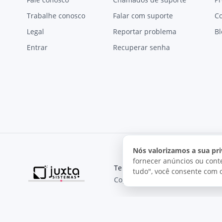
Trabalhe conosco
Falar com suporte
C
Legal
Reportar problema
Bl
Entrar
Recuperar senha
Nós valorizamos a sua pri
fornecer anúncios ou conte
Termos de uso
Política de pri
tudo", você consente com 
Copyright © 2026, Juxta Sistemas
O uso deste site está sujeito aos nossos termos de uso.
Ao utilizar este site, você concorda com as condições de us