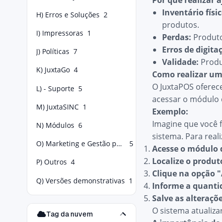
Por que realizar 
Inventário físic
H) Erros e Soluções
2
produtos.
I) Impressoras
1
Perdas:
Produto
Erros de digita
J) Políticas
7
Validade:
Produ
K) JuxtaGo
4
Como realizar um
O JuxtaPOS oferece
L) - Suporte
5
acessar o módulo 
M) JuxtaSINC
1
Exemplo:
Imagine que você 
N) Módulos
6
sistema. Para reali
O) Marketing e Gestão para Food Service
5
Acesse o módulo 
Localize o produt
P) Outros
4
Clique na opção 
Q) Versões demonstrativas
1
Informe a quanti
Salve as alteraçõ
O sistema atualiza
Tag da nuvem