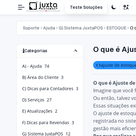
Teste Soluções
Suporte
Ajuda
G) Sistema JuxtaPOS
ESTOQUE
O 
O que é Aju
Categorias
ajuste de estoqu
A) - Ajuda
74
B) Área do Cliente
3
O que é Ajuste de
C) Dicas para Contadores
3
Imagine que você f
Ou então, talvez 
D) Serviços
27
Essas situações 
E) Atualizações
2
O ajuste de estoqu
registrada no sis
F) Dicas para Revendas
3
gestão mais eficien
G) Sistema JuxtaPOS
12