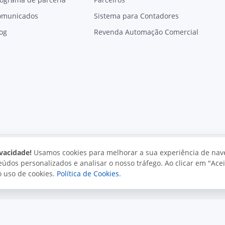
omunicados
Sistema para Contadores
og
Revenda Automação Comercial
vacidade!
Usamos cookies para melhorar a sua experiência de nav
údos personalizados e analisar o nosso tráfego. Ao clicar em "Acei
vacidade
Uso aceitável
Direitos autorais
o uso de cookies.
Política de Cookies
.
. Todos os direitos reservados.
o e políticas da Juxta.
Termos de uso