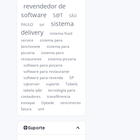
revendedor de
software
S@T
SÃO
sistema
PAULO
SAT
delivery
sistema food
service
sistema para
lanchonete
sistema para
pizzaria
sistema para
restaurante
sistema pizzaria
software para pizzaria
software para restaurante
software para revenda
SP
sqlserver
suporte
Tabela
tabela ipbt
tecnologia para
contadores
transfêrencia
estoque
Uptade
vencimento
fatura
xml
Suporte