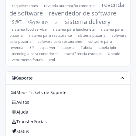
revenda
requeirimentos
revenda automação comercial
de software
revendedor de software
sistema delivery
S@T
SÃO PAULO
SAT
sistema food service
sistema para lanchonete
sistema para
pizzaria
sistema para restaurante
sistema pizzaria
software
para pizzaria
software para restaurante
software para
revenda
SP
sqlserver
suporte
Tabela
tabela ipbt
tecnologia para contadores
transfêrencia estoque
Uptade
vencimento fatura
xml
Suporte
Meus Tickets de Suporte
Avisos
Ajuda
Transferências
Status