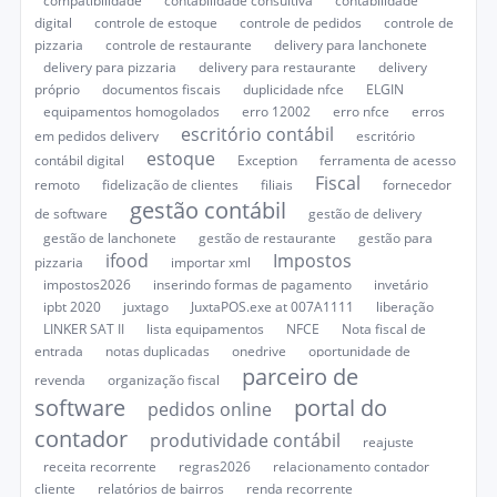
compatibilidade
contabilidade consultiva
contabilidade
digital
controle de estoque
controle de pedidos
controle de
pizzaria
controle de restaurante
delivery para lanchonete
delivery para pizzaria
delivery para restaurante
delivery
próprio
documentos fiscais
duplicidade nfce
ELGIN
equipamentos homogolados
erro 12002
erro nfce
erros
escritório contábil
em pedidos delivery
escritório
estoque
contábil digital
Exception
ferramenta de acesso
Fiscal
remoto
fidelização de clientes
filiais
fornecedor
gestão contábil
de software
gestão de delivery
gestão de lanchonete
gestão de restaurante
gestão para
ifood
Impostos
pizzaria
importar xml
impostos2026
inserindo formas de pagamento
invetário
ipbt 2020
juxtago
JuxtaPOS.exe at 007A1111
liberação
LINKER SAT II
lista equipamentos
NFCE
Nota fiscal de
entrada
notas duplicadas
onedrive
oportunidade de
parceiro de
revenda
organização fiscal
software
portal do
pedidos online
contador
produtividade contábil
reajuste
receita recorrente
regras2026
relacionamento contador
cliente
relatórios de bairros
renda recorrente