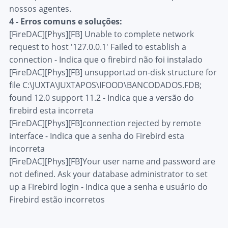
nossos agentes.
4 - Erros comuns e soluções:
[FireDAC][Phys][FB] Unable to complete network
request to host '127.0.0.1' Failed to establish a
connection - Indica que o firebird não foi instalado
[FireDAC][Phys][FB] unsupportad on-disk structure for
file C:\JUXTA\JUXTAPOS\IFOOD\BANCODADOS.FDB;
found 12.0 support 11.2 - Indica que a versão do
firebird esta incorreta
[FireDAC][Phys][FB]connection rejected by remote
interface - Indica que a senha do Firebird esta
incorreta
[FireDAC][Phys][FB]Your user name and password are
not defined. Ask your database administrator to set
up a Firebird login - Indica que a senha e usuário do
Firebird estão incorretos