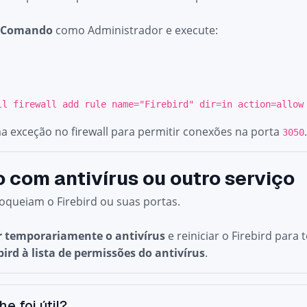
e Comando
como Administrador e execute:
all firewall
add
rule
name
="Firebird" dir=
in
action=allow 
a exceção no firewall para permitir conexões na porta
3050
o com antivírus ou outro serviço
loqueiam o Firebird ou suas portas.
r temporariamente o antivírus
e reiniciar o Firebird para t
bird à lista de permissões do antivírus
.
he foi útil?