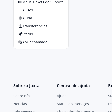
Meus Tickets de Suporte
Avisos
Ajuda
Transferências
Status
Abrir chamado
Sobre a Juxta
Central de ajuda
R
Sobre nós
Ajuda
St
Notícias
Status dos serviços
D
Fale conosco
Chamados de suporte
Pr