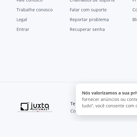
Trabalhe conosco
Falar com suporte
C
Legal
Reportar problema
Bl
Entrar
Recuperar senha
Nós valorizamos a sua pri
fornecer anúncios ou conte
Termos de uso
Política de pri
tudo", você consente com 
Copyright © 2026, Juxta Sistemas
O uso deste site está sujeito aos nossos termos de uso.
Ao utilizar este site, você concorda com as condições de us