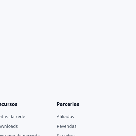
ecursos
Parcerias
atus da rede
Afiliados
ownloads
Revendas
ograma de parceria
Parceiros