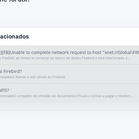
lacionados
][FB]Unable to complete network request to host "xnet://Global\FI
o FireDAC ao tentar se conectar ao banco de dados Firebird e está relacionado a...
o Firebird?
nstalador Acesse o site oficial do Firebird:
aFIS?
erenciador completo de emissão de documentos fiscais e contas a pagar e receber,...