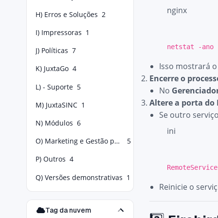
nginx
H) Erros e Soluções
2
I) Impressoras
1
netstat
-ano 
J) Políticas
7
Isso mostrará o
K) JuxtaGo
4
Encerre o process
L) - Suporte
5
No
Gerenciador
Altere a porta do 
M) JuxtaSINC
1
Se outro serviç
N) Módulos
6
ini
O) Marketing e Gestão para Food Service
5
P) Outros
4
RemoteService
Q) Versões demonstrativas
1
Reinicie o servi
Tag da nuvem