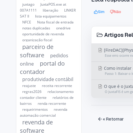
juxtago
JuxtaPOS.exe at
007A1111
liberação
LINKER
Sim
Não
SAT II
lista equipamentos
NFCE
Nota fiscal de entrada
notas duplicadas
onedrive
Artigos Re
oportunidade de revenda
organização fiscal
parceiro de
[FireDAC][Phys
software
pedidos
Esse erro ocorre n
portal do
online
Como instalar 
contador
Passo 1: Baixar o I
produtividade contábil
reajuste
receita recorrente
O que é o Juxt
regras2026
relacionamento
O JuxtaFIS é um g
contador cliente
relatórios de
bairros
renda recorrente
requeirimentos
revenda
automação comercial
« Retornar
revenda de
software