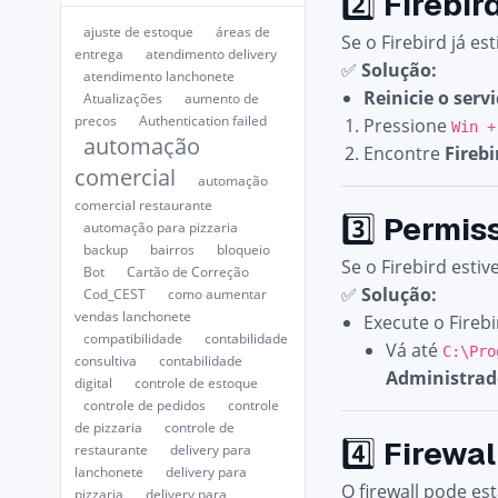
2️⃣
Firebir
ajuste de estoque
áreas de
Se o Firebird já e
entrega
atendimento delivery
✅
Solução:
atendimento lanchonete
Reinicie o servi
Atualizações
aumento de
preços
Authentication failed
Pressione
Win +
automação
Encontre
Firebi
comercial
automação
comercial restaurante
3️⃣
Permiss
automação para pizzaria
backup
bairros
bloqueio
Se o Firebird esti
Bot
Cartão de Correção
✅
Solução:
Cod_CEST
como aumentar
vendas lanchonete
Execute o Firebi
compatibilidade
contabilidade
Vá até
C:\Pro
consultiva
contabilidade
Administrad
digital
controle de estoque
controle de pedidos
controle
de pizzaria
controle de
4️⃣
Firewal
restaurante
delivery para
lanchonete
delivery para
O firewall pode es
pizzaria
delivery para