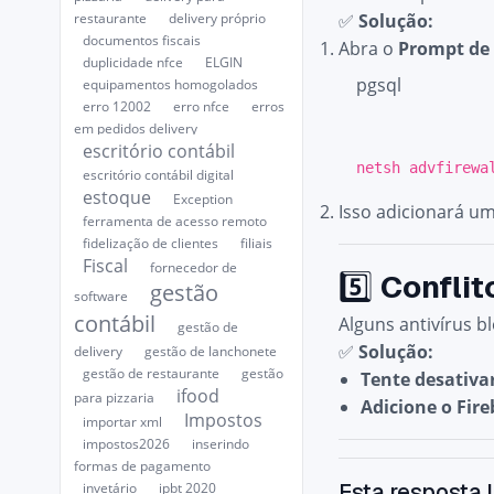
✅
Solução:
restaurante
delivery próprio
documentos fiscais
Abra o
Prompt d
duplicidade nfce
ELGIN
pgsql
equipamentos homogolados
erro 12002
erro nfce
erros
em pedidos delivery
escritório contábil
netsh advfirew
escritório contábil digital
estoque
Exception
Isso adicionará um
ferramenta de acesso remoto
fidelização de clientes
filiais
Fiscal
fornecedor de
5️⃣
Conflit
gestão
software
contábil
Alguns antivírus b
gestão de
✅
Solução:
delivery
gestão de lanchonete
gestão de restaurante
gestão
Tente desativa
ifood
para pizzaria
Adicione o Fire
Impostos
importar xml
impostos2026
inserindo
formas de pagamento
Esta resposta l
invetário
ipbt 2020