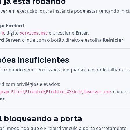
d já está rodando
stiver em execução, outra instância pode estar tentando ini
ço Firebird
, digite
e pressione
Enter
.
 R
services.msc
rd Server
, clique com o botão direito e escolha
Reiniciar
.
ões insuficientes
ver rodando sem permissões adequadas, ele pode falhar ao v
rd com privilégios elevados:
, clique
gram Files\Firebird\Firebird_XX\bin\fbserver.exe
or
.
l bloqueando a porta
tar impedindo que o Firebird vincule a porta corretamente.