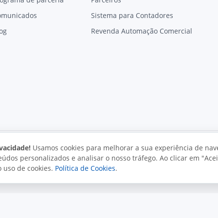
omunicados
Sistema para Contadores
og
Revenda Automação Comercial
vacidade!
Usamos cookies para melhorar a sua experiência de nav
údos personalizados e analisar o nosso tráfego. Ao clicar em "Acei
vacidade
Uso aceitável
Direitos autorais
o uso de cookies.
Política de Cookies
.
. Todos os direitos reservados.
o e políticas da Juxta.
Termos de uso