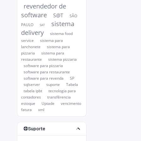
revendedor de
software
S@T
SÃO
sistema
PAULO
SAT
delivery
sistema food
service
sistema para
lanchonete
sistema para
pizzaria
sistema para
restaurante
sistema pizzaria
software para pizzaria
software para restaurante
software para revenda
SP
sqlserver
suporte
Tabela
tabela ipbt
tecnologia para
contadores
transfêrencia
estoque
Uptade
vencimento
fatura
xml
Suporte