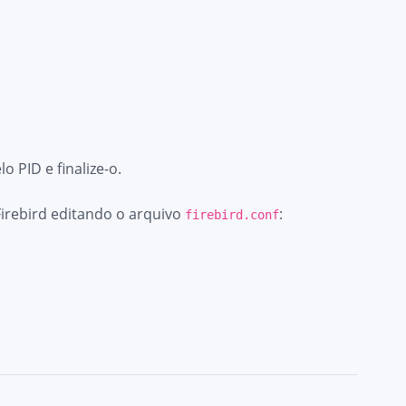
o PID e finalize-o.
 Firebird editando o arquivo
:
firebird.conf