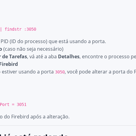
| findstr :
3050
 PID (ID do processo) que está usando a porta.
o
(caso não seja necessário)
 de Tarefas
, vá até a aba
Detalhes
, encontre o processo pel
Firebird
o estiver usando a porta
, você pode alterar a porta do
3050
Port
=
3051
ço do Firebird após a alteração.