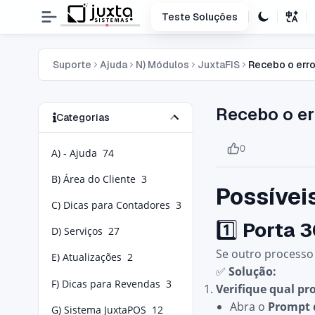
Teste Soluções
Suporte
Ajuda
N) Módulos
JuxtaFIS
Recebo o erro
Recebo o er
Categorias
0
A) - Ajuda
74
B) Área do Cliente
3
Possívei
C) Dicas para Contadores
3
1️⃣
Porta 3
D) Serviços
27
Se outro processo 
E) Atualizações
2
✅
Solução:
F) Dicas para Revendas
3
Verifique qual pr
Abra o
Prompt
G) Sistema JuxtaPOS
12