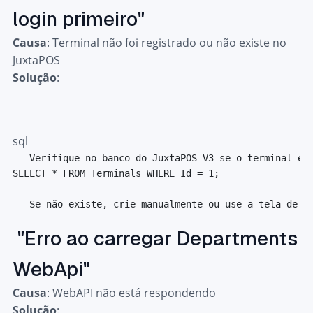
login primeiro"
Causa
: Terminal não foi registrado ou não existe no
JuxtaPOS
Solução
:
sql
-- Verifique no banco do JuxtaPOS V3 se o terminal ex
SELECT
*
FROM
 Terminals 
WHERE
 Id 
=
1
;
-- Se não existe, crie manualmente ou use a tela de c
"Erro ao carregar Departments
WebApi"
Causa
: WebAPI não está respondendo
Solução
: