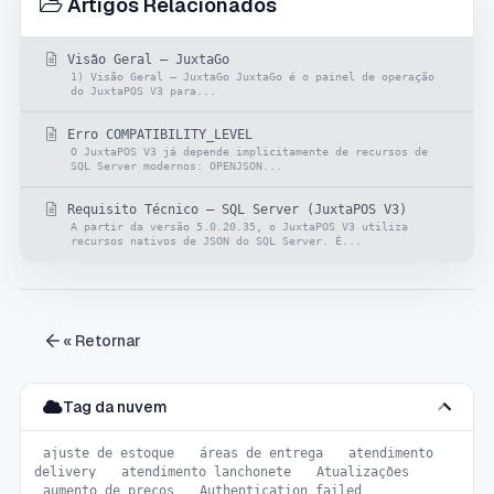
Artigos Relacionados
Visão Geral — JuxtaGo
1) Visão Geral — JuxtaGo JuxtaGo é o painel de operação
do JuxtaPOS V3 para...
Erro COMPATIBILITY_LEVEL
O JuxtaPOS V3 já depende implicitamente de recursos de
SQL Server modernos: OPENJSON...
Requisito Técnico – SQL Server (JuxtaPOS V3)
A partir da versão 5.0.20.35, o JuxtaPOS V3 utiliza
recursos nativos de JSON do SQL Server. É...
« Retornar
Tag da nuvem
ajuste de estoque
áreas de entrega
atendimento
delivery
atendimento lanchonete
Atualizações
aumento de preços
Authentication failed