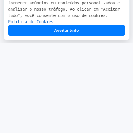
fornecer anúncios ou conteúdos personalizados e
analisar o nosso tráfego. Ao clicar em "Aceitar
tudo", você consente com o uso de cookies.
Política de Cookies
.
Aceitar tudo
Segmentos
Soluções
Segmentos Atendidos
Sistema JuxtaPOS
Sistema Para Pizzarias
JuxtaPOS V3
Sistema para Restaurantes
Sistema JuxtaPED
Sistema para Delivery
Sistema Mono Delivery
Sistema para Lachonetes
Gestor Fiscal
Módulos