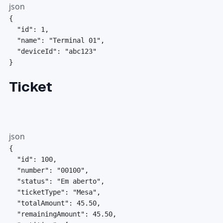
json
{
"id"
:
1
,
"name"
:
"Terminal 01"
,
"deviceId"
:
"abc123"
}
Ticket
json
{
"id"
:
100
,
"number"
:
"00100"
,
"status"
:
"Em aberto"
,
"ticketType"
:
"Mesa"
,
"totalAmount"
:
45.50
,
"remainingAmount"
:
45.50
,