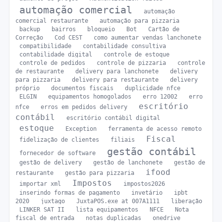
automação comercial
automação
comercial restaurante
automação para pizzaria
backup
bairros
bloqueio
Bot
Cartão de
Correção
Cod_CEST
como aumentar vendas lanchonete
compatibilidade
contabilidade consultiva
contabilidade digital
controle de estoque
controle de pedidos
controle de pizzaria
controle
de restaurante
delivery para lanchonete
delivery
para pizzaria
delivery para restaurante
delivery
próprio
documentos fiscais
duplicidade nfce
ELGIN
equipamentos homogolados
erro 12002
erro
escritório
nfce
erros em pedidos delivery
contábil
escritório contábil digital
estoque
Exception
ferramenta de acesso remoto
Fiscal
fidelização de clientes
filiais
gestão contábil
fornecedor de software
gestão de delivery
gestão de lanchonete
gestão de
ifood
restaurante
gestão para pizzaria
Impostos
importar xml
impostos2026
inserindo formas de pagamento
invetário
ipbt
2020
juxtago
JuxtaPOS.exe at 007A1111
liberação
LINKER SAT II
lista equipamentos
NFCE
Nota
fiscal de entrada
notas duplicadas
onedrive