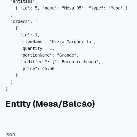
"entities"
:
[
{
"id"
:
5
,
"name"
:
"Mesa 05"
,
"type"
:
"Mesa"
}
]
,
"orders"
:
[
{
"id"
:
1
,
"itemName"
:
"Pizza Margherita"
,
"quantity"
:
1
,
"portionName"
:
"Grande"
,
"modifiers"
:
[
"+ Borda recheada"
]
,
"price"
:
45.50
}
]
}
Entity (Mesa/Balcão)
json