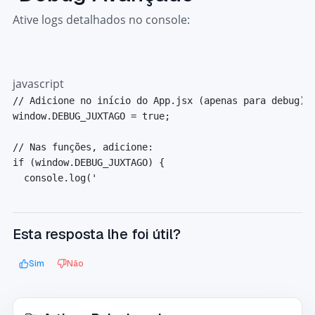
Ative logs detalhados no console:
javascript
// Adicione no início do App.jsx (apenas para debug)
window
.
DEBUG_JUXTAGO
=
true
;
// Nas funções, adicione:
if
(
window
.
DEBUG_JUXTAGO
)
{
console
.
log
(
'

Esta resposta lhe foi útil?
Sim
Não