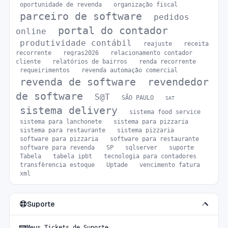
oportunidade de revenda
organização fiscal
parceiro de software
pedidos
portal do contador
online
produtividade contábil
reajuste
receita
recorrente
regras2026
relacionamento contador
cliente
relatórios de bairros
renda recorrente
requeirimentos
revenda automação comercial
revenda de software
revendedor
de software
S@T
SÃO PAULO
SAT
sistema delivery
sistema food service
sistema para lanchonete
sistema para pizzaria
sistema para restaurante
sistema pizzaria
software para pizzaria
software para restaurante
software para revenda
SP
sqlserver
suporte
Tabela
tabela ipbt
tecnologia para contadores
transfêrencia estoque
Uptade
vencimento fatura
xml
Suporte
Meus Tickets de Suporte