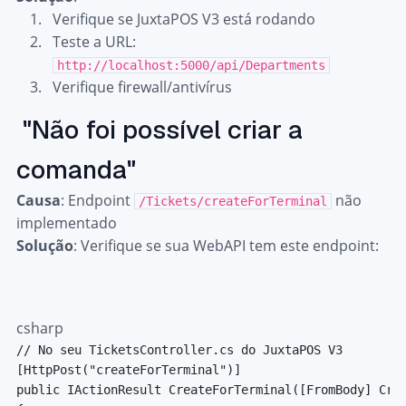
Verifique se JuxtaPOS V3 está rodando
Teste a URL:
http://localhost:5000/api/Departments
Verifique firewall/antivírus
"Não foi possível criar a
comanda"
Causa
: Endpoint
não
/Tickets/createForTerminal
implementado
Solução
: Verifique se sua WebAPI tem este endpoint:
csharp
// No seu TicketsController.cs do JuxtaPOS V3
[
HttpPost
(
"createForTerminal"
)
]
public
IActionResult
CreateForTerminal
(
[
FromBody
]
Cre