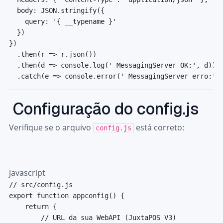
body
:
JSON
.
stringify
(
{
query
:
'{ __typename }'
}
)
}
)
.
then
(
r
=>
 r
.
json
(
)
)
.
then
(
d
=>
console
.
log
(
' MessagingServer OK:'
,
 d
)
)
.
catch
(
e
=>
console
.
error
(
' MessagingServer erro:'
,
Configuração do config.js
Verifique se o arquivo
está correto:
config.js
javascript
// src/config.js
export
function
appconfig
(
)
{
return
{
// URL da sua WebAPI (JuxtaPOS V3)