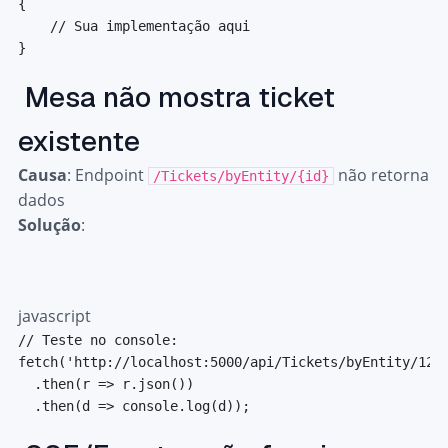
{
// Sua implementação aqui
}
Mesa não mostra ticket
existente
Causa
: Endpoint
não retorna
/Tickets/byEntity/{id}
dados
Solução
:
javascript
// Teste no console:
fetch
(
'http://localhost:5000/api/Tickets/byEntity/123
.
then
(
r
=>
 r
.
json
(
)
)
.
then
(
d
=>
console
.
log
(
d
)
)
;