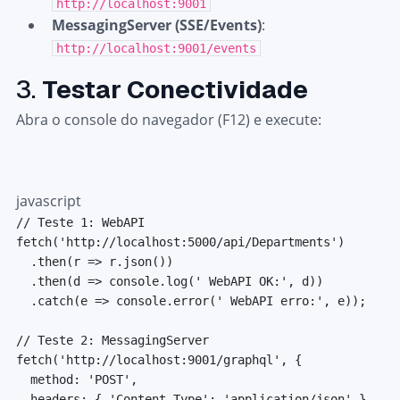
http://localhost:9001
MessagingServer (SSE/Events)
:
http://localhost:9001/events
3.
Testar Conectividade
Abra o console do navegador (F12) e execute:
javascript
// Teste 1: WebAPI
fetch
(
'http://localhost:5000/api/Departments'
)
.
then
(
r
=>
 r
.
json
(
)
)
.
then
(
d
=>
console
.
log
(
' WebAPI OK:'
,
 d
)
)
.
catch
(
e
=>
console
.
error
(
' WebAPI erro:'
,
 e
)
)
;
// Teste 2: MessagingServer
fetch
(
'http://localhost:9001/graphql'
,
{
method
:
'POST'
,
headers
:
{
'Content-Type'
:
'application/json'
}
,