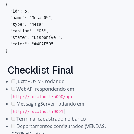
{
"id"
:
5
,
"name"
:
"Mesa 05"
,
"type"
:
"Mesa"
,
"caption"
:
"05"
,
"state"
:
"Disponível"
,
"color"
:
"#4CAF50"
}
Checklist Final
JuxtaPOS V3 rodando
WebAPI respondendo em
http://localhost:5000/api
MessagingServer rodando em
http://localhost:9001
Terminal cadastrado no banco
Departamentos configurados (VENDAS,
COZINHA, etc.)