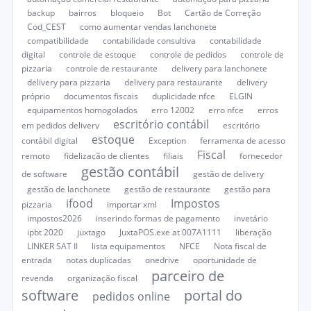
backup
bairros
bloqueio
Bot
Cartão de Correção
Cod_CEST
como aumentar vendas lanchonete
compatibilidade
contabilidade consultiva
contabilidade
digital
controle de estoque
controle de pedidos
controle de
pizzaria
controle de restaurante
delivery para lanchonete
delivery para pizzaria
delivery para restaurante
delivery
próprio
documentos fiscais
duplicidade nfce
ELGIN
equipamentos homogolados
erro 12002
erro nfce
erros
escritório contábil
em pedidos delivery
escritório
estoque
contábil digital
Exception
ferramenta de acesso
Fiscal
remoto
fidelização de clientes
filiais
fornecedor
gestão contábil
de software
gestão de delivery
gestão de lanchonete
gestão de restaurante
gestão para
ifood
Impostos
pizzaria
importar xml
impostos2026
inserindo formas de pagamento
invetário
ipbt 2020
juxtago
JuxtaPOS.exe at 007A1111
liberação
LINKER SAT II
lista equipamentos
NFCE
Nota fiscal de
entrada
notas duplicadas
onedrive
oportunidade de
parceiro de
revenda
organização fiscal
software
portal do
pedidos online