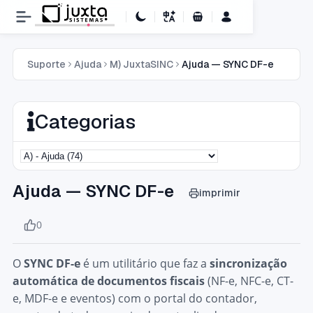
Carrinho de Compras
Suporte
Ajuda
M) JuxtaSINC
Ajuda — SYNC DF-e
Categorias
Ajuda — SYNC DF-e
imprimir
0
O
SYNC DF-e
é um utilitário que faz a
sincronização
automática de documentos fiscais
(NF-e, NFC-e, CT-
e, MDF-e e eventos) com o portal do contador,