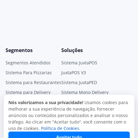
Segmentos
Soluções
Segmentos Atendidos
Sistema JuxtaPOS
Sistema Para Pizzarias
JuxtaPOS V3
Sistema para Restaurantes
Sistema JuxtaPED
Sistema para Delivery
Sistema Mono Delivery
Sistema para Lachonetes
Gestor Fiscal
Nós valorizamos a sua privacidade!
Usamos cookies para
melhorar a sua experiência de navegação, fornecer
Módulos
anúncios ou conteúdos personalizados e analisar o nosso
tráfego. Ao clicar em "Aceitar tudo", você consente com o
uso de cookies.
Política de Cookies
.
Aceitar tudo