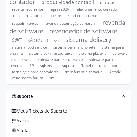
contador
produtividade contábil
reajuste
receita recorrente
regras2026
relacionamento contador
cliente
relatórios de bairros
renda recorrente
revenda
requeirimentos
revenda automação comercial
de software
revendedor de software
sistema delivery
S@T
SÃO PAULO
SAT
sistema food service
sistema para lanchonete
sistema para
pizzaria
sistema para restaurante
sistema pizzaria
software
para pizzaria
software para restaurante
software para
revenda
SP
sqlserver
suporte
Tabela
tabela ipbt
tecnologia para contadores
transfêrencia estoque
Uptade
vencimento fatura
xml
Suporte
Meus Tickets de Suporte
Avisos
Ajuda