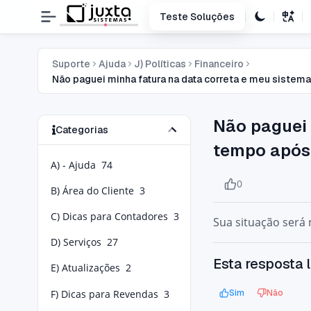
Teste Soluções
Suporte
Ajuda
J) Políticas
Financeiro
Não paguei minha fatura na data correta e meu sistem
Não paguei 
Categorias
tempo após 
A) - Ajuda
74
0
B) Área do Cliente
3
C) Dicas para Contadores
3
Sua situação será
D) Serviços
27
Esta resposta l
E) Atualizações
2
F) Dicas para Revendas
3
Sim
Não