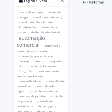
Tag da nuvem
« Retornar
ajuste de estoque
áreas de
entrega
atendimento delivery
atendimento lanchonete
Atualizações
aumento de
preços
Authentication failed
automação
comercial
automação
comercial restaurante
automação para pizzaria
backup
bairros
bloqueio
Bot
Cartão de Correção
Cod_CEST
como aumentar
vendas lanchonete
compatibilidade
contabilidade
consultiva
contabilidade
digital
controle de estoque
controle de pedidos
controle
de pizzaria
controle de
restaurante
delivery para
lanchonete
delivery para