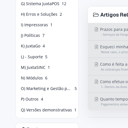
G) Sistema JuxtaPOS
12
H) Erros e Soluções
2
Artigos Re
I) Impressoras
1
Prazos para p
- Serviços de Hos
J) Políticas
7
K) JuxtaGo
4
Esqueci minha 
Nesse caso, o proc
L) - Suporte
5
Como é feita a
M) JuxtaSINC
1
As cobranças fica
N) Módulos
6
Como efetuo o
1- Dentro da Área 
O) Marketing e Gestão para Food Service
5
Quanto tempo 
P) Outros
4
Pagamentos atravé
Q) Versões demonstrativas
1