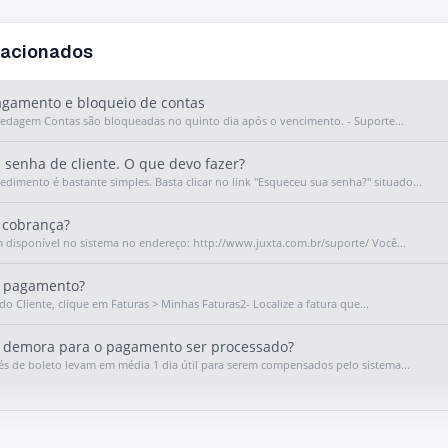
lacionados
agamento e bloqueio de contas
pedagem Contas são bloqueadas no quinto dia após o vencimento. - Suporte...
senha de cliente. O que devo fazer?
edimento é bastante simples. Basta clicar no link "Esqueceu sua senha?" situado...
 cobrança?
m disponível no sistema no endereço: http://www.juxta.com.br/suporte/ Você...
 pagamento?
do Cliente, clique em Faturas > Minhas Faturas2- Localize a fatura que...
demora para o pagamento ser processado?
s de boleto levam em média 1 dia útil para serem compensados pelo sistema...