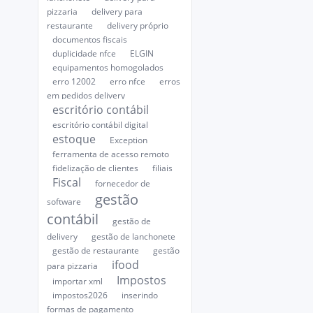
pizzaria
delivery para
restaurante
delivery próprio
documentos fiscais
duplicidade nfce
ELGIN
equipamentos homogolados
erro 12002
erro nfce
erros
em pedidos delivery
escritório contábil
escritório contábil digital
estoque
Exception
ferramenta de acesso remoto
fidelização de clientes
filiais
Fiscal
fornecedor de
gestão
software
contábil
gestão de
delivery
gestão de lanchonete
gestão de restaurante
gestão
ifood
para pizzaria
Impostos
importar xml
impostos2026
inserindo
formas de pagamento