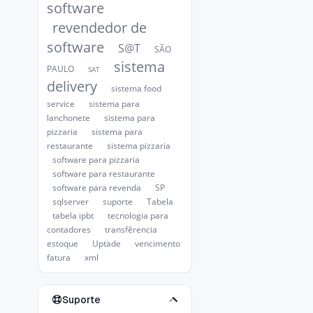
software
revendedor de
software
S@T
SÃO
sistema
PAULO
SAT
delivery
sistema food
service
sistema para
lanchonete
sistema para
pizzaria
sistema para
restaurante
sistema pizzaria
software para pizzaria
software para restaurante
software para revenda
SP
sqlserver
suporte
Tabela
tabela ipbt
tecnologia para
contadores
transfêrencia
estoque
Uptade
vencimento
fatura
xml
Suporte