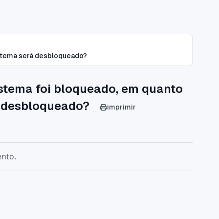
istema será desbloqueado?
istema foi bloqueado, em quanto
á desbloqueado?
imprimir
ento
.