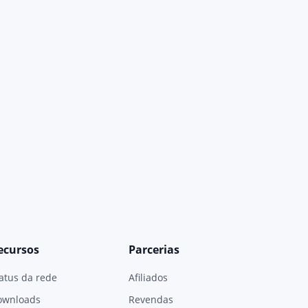
ecursos
Parcerias
atus da rede
Afiliados
ownloads
Revendas