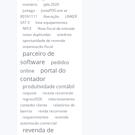
invetário
ipbt 2020
juxtago
JuxtaPOS.exe at
007A1111
liberação
LINKER
SAT II
lista equipamentos
NFCE
Nota fiscal de entrada
notas duplicadas
onedrive
oportunidade de revenda
organização fiscal
parceiro de
software
pedidos
portal do
online
contador
produtividade contábil
reajuste
receita recorrente
regras2026
relacionamento
contador cliente
relatórios de
bairros
renda recorrente
requeirimentos
revenda
automação comercial
revenda de