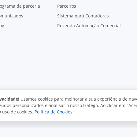
ograma de parceria
Parceiros
omunicados
Sistema para Contadores
og
Revenda Automação Comercial
vacidade!
Usamos cookies para melhorar a sua experiência de nav
údos personalizados e analisar o nosso tráfego. Ao clicar em "Acei
vacidade
Uso aceitável
Direitos autorais
o uso de cookies.
Política de Cookies
.
. Todos os direitos reservados.
o e políticas da Juxta.
Termos de uso