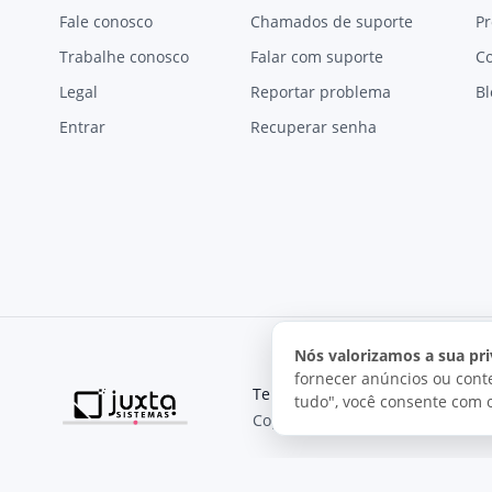
Fale conosco
Chamados de suporte
Pr
Trabalhe conosco
Falar com suporte
C
Legal
Reportar problema
Bl
Entrar
Recuperar senha
Nós valorizamos a sua pri
fornecer anúncios ou conte
Termos de uso
Política de pri
tudo", você consente com 
Copyright © 2026, Juxta Sistemas
O uso deste site está sujeito aos nossos termos de uso.
Ao utilizar este site, você concorda com as condições de us