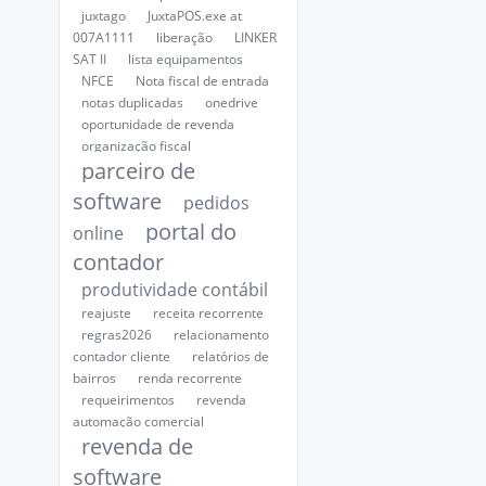
juxtago
JuxtaPOS.exe at
007A1111
liberação
LINKER
SAT II
lista equipamentos
NFCE
Nota fiscal de entrada
notas duplicadas
onedrive
oportunidade de revenda
organização fiscal
parceiro de
software
pedidos
portal do
online
contador
produtividade contábil
reajuste
receita recorrente
regras2026
relacionamento
contador cliente
relatórios de
bairros
renda recorrente
requeirimentos
revenda
automação comercial
revenda de
software