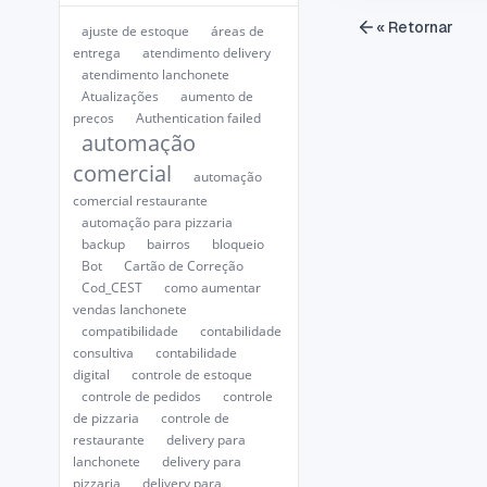
« Retornar
ajuste de estoque
áreas de
entrega
atendimento delivery
atendimento lanchonete
Atualizações
aumento de
preços
Authentication failed
automação
comercial
automação
comercial restaurante
automação para pizzaria
backup
bairros
bloqueio
Bot
Cartão de Correção
Cod_CEST
como aumentar
vendas lanchonete
compatibilidade
contabilidade
consultiva
contabilidade
digital
controle de estoque
controle de pedidos
controle
de pizzaria
controle de
restaurante
delivery para
lanchonete
delivery para
pizzaria
delivery para