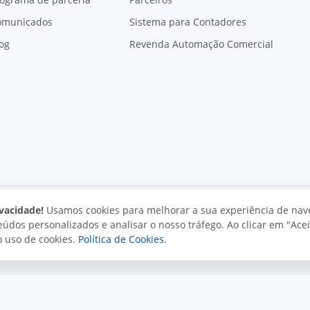
omunicados
Sistema para Contadores
og
Revenda Automação Comercial
vacidade!
Usamos cookies para melhorar a sua experiência de nav
údos personalizados e analisar o nosso tráfego. Ao clicar em "Acei
vacidade
Uso aceitável
Direitos autorais
o uso de cookies.
Política de Cookies
.
. Todos os direitos reservados.
o e políticas da Juxta.
Termos de uso