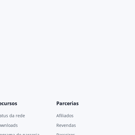
ecursos
Parcerias
atus da rede
Afiliados
ownloads
Revendas
ograma de parceria
Parceiros