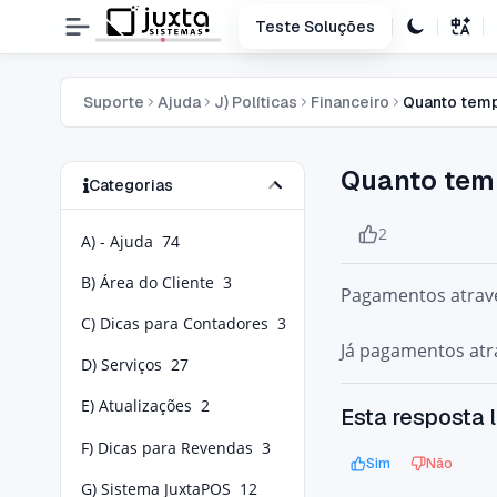
Teste Soluções
Suporte
Ajuda
J) Políticas
Financeiro
Quanto temp
Quanto tem
Categorias
2
A) - Ajuda
74
B) Área do Cliente
3
Pagamentos atrav
C) Dicas para Contadores
3
Já pagamentos at
D) Serviços
27
E) Atualizações
2
Esta resposta l
F) Dicas para Revendas
3
Sim
Não
G) Sistema JuxtaPOS
12