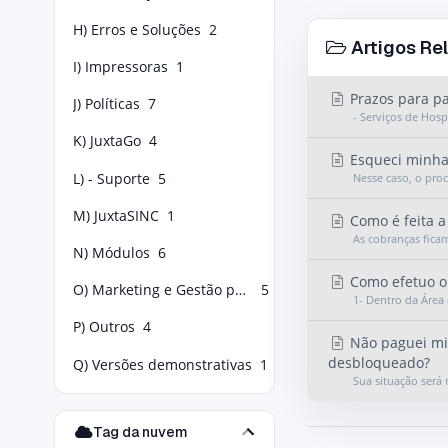
H) Erros e Soluções
2
Artigos Re
I) Impressoras
1
Prazos para p
J) Políticas
7
- Serviços de Hos
K) JuxtaGo
4
Esqueci minha 
L) - Suporte
5
Nesse caso, o proc
M) JuxtaSINC
1
Como é feita a
As cobranças fica
N) Módulos
6
Como efetuo o
O) Marketing e Gestão para Food Service
5
1- Dentro da Área 
P) Outros
4
Não paguei min
desbloqueado?
Q) Versões demonstrativas
1
Sua situação ser
Tag da nuvem