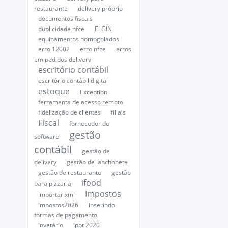
restaurante
delivery próprio
documentos fiscais
duplicidade nfce
ELGIN
equipamentos homogolados
erro 12002
erro nfce
erros
em pedidos delivery
escritório contábil
escritório contábil digital
estoque
Exception
ferramenta de acesso remoto
fidelização de clientes
filiais
Fiscal
fornecedor de
gestão
software
contábil
gestão de
delivery
gestão de lanchonete
gestão de restaurante
gestão
ifood
para pizzaria
Impostos
importar xml
impostos2026
inserindo
formas de pagamento
invetário
ipbt 2020