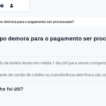
Carrinho de Compras
o demora para o pagamento ser processado?
po demora para o pagamento ser pro
és de
boleto
levam em média
1 dia útil
para serem compensa
ravés de
cartão de crédito
ou
transferência eletrônica
são c
he foi útil?