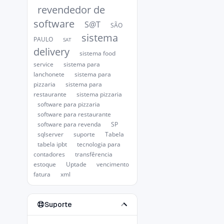
revendedor de
software
S@T
SÃO
sistema
PAULO
SAT
delivery
sistema food
service
sistema para
lanchonete
sistema para
pizzaria
sistema para
restaurante
sistema pizzaria
software para pizzaria
software para restaurante
software para revenda
SP
sqlserver
suporte
Tabela
tabela ipbt
tecnologia para
contadores
transfêrencia
estoque
Uptade
vencimento
fatura
xml
Suporte