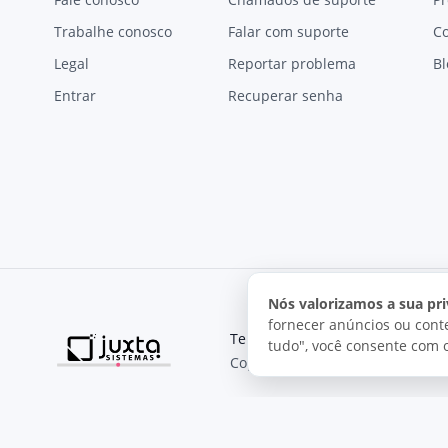
Trabalhe conosco
Falar com suporte
C
Legal
Reportar problema
Bl
Entrar
Recuperar senha
Nós valorizamos a sua pri
fornecer anúncios ou conte
Termos de uso
Política de pri
tudo", você consente com 
Copyright © 2026, Juxta Sistemas
O uso deste site está sujeito aos nossos termos de uso.
Ao utilizar este site, você concorda com as condições de us