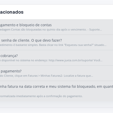
lacionados
agamento e bloqueio de contas
pedagem Contas são bloqueadas no quinto dia após o vencimento. - Suporte...
senha de cliente. O que devo fazer?
edimento é bastante simples. Basta clicar no link "Esqueceu sua senha?" situado...
 cobrança?
m disponível no sistema no endereço: http://www.juxta.com.br/suporte/ Você...
 pagamento?
do Cliente, clique em Faturas > Minhas Faturas2- Localize a fatura que...
ha fatura na data correta e meu sistema foi bloqueado, em quant
á normalizada imediatamente após a confirmação do pagamento.