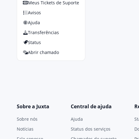
Meus Tickets de Suporte
Avisos
Ajuda
Transferências
Status
Abrir chamado
Sobre a Juxta
Central de ajuda
R
Sobre nós
Ajuda
St
Notícias
Status dos serviços
D
Fale conosco
Chamados de suporte
Pr