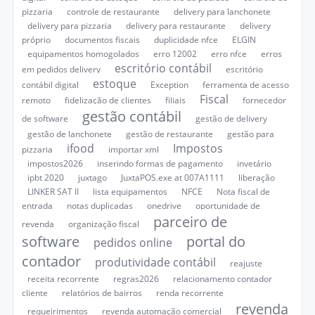
pizzaria
controle de restaurante
delivery para lanchonete
delivery para pizzaria
delivery para restaurante
delivery
próprio
documentos fiscais
duplicidade nfce
ELGIN
equipamentos homogolados
erro 12002
erro nfce
erros
escritório contábil
em pedidos delivery
escritório
estoque
contábil digital
Exception
ferramenta de acesso
Fiscal
remoto
fidelização de clientes
filiais
fornecedor
gestão contábil
de software
gestão de delivery
gestão de lanchonete
gestão de restaurante
gestão para
ifood
Impostos
pizzaria
importar xml
impostos2026
inserindo formas de pagamento
invetário
ipbt 2020
juxtago
JuxtaPOS.exe at 007A1111
liberação
LINKER SAT II
lista equipamentos
NFCE
Nota fiscal de
entrada
notas duplicadas
onedrive
oportunidade de
parceiro de
revenda
organização fiscal
software
portal do
pedidos online
contador
produtividade contábil
reajuste
receita recorrente
regras2026
relacionamento contador
cliente
relatórios de bairros
renda recorrente
revenda
requeirimentos
revenda automação comercial