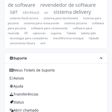
de software
revendedor de software
sistema delivery
S@T
SÃO PAULO
SAT
sistema food service
sistema para lanchonete
sistema para
pizzaria
sistema para restaurante
sistema pizzaria
software
para pizzaria
software para restaurante
software para
revenda
SP
sqlserver
suporte
Tabela
tabela ipbt
tecnologia para contadores
transfêrencia estoque
Uptade
vencimento fatura
xml
Suporte
Meus Tickets de Suporte
Avisos
Ajuda
Transferências
Status
Abrir chamado