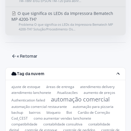
TM-T88V e/ou EPSON TM-T20 para abrir...
O que significa os LEDs da Impressora Bematech
MP 4200-TH?
Problema O que significa os LEDs da Impressora Bematech MP
4200-TH? Solução/Procedimento Os...
« Retornar
Tag da nuvem
ajuste de estoque
áreas de entrega
atendimento delivery
atendimento lanchonete
Atualizações
aumento de preços
automação comercial
Authentication failed
automação comercial restaurante
automação para pizzaria
backup
bairros
bloqueio
Bot
Cartão de Correção
Cod_CEST
como aumentar vendas lanchonete
compatibilidade
contabilidade consultiva
contabilidade
digital
controle de estoque
controle de pedidos
controle de