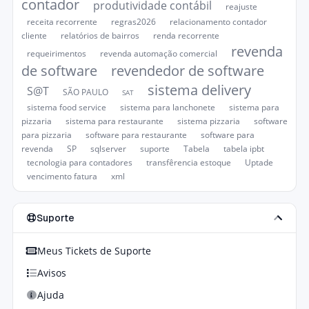
contador
produtividade contábil
reajuste
receita recorrente
regras2026
relacionamento contador
cliente
relatórios de bairros
renda recorrente
revenda
requeirimentos
revenda automação comercial
de software
revendedor de software
sistema delivery
S@T
SÃO PAULO
SAT
sistema food service
sistema para lanchonete
sistema para
pizzaria
sistema para restaurante
sistema pizzaria
software
para pizzaria
software para restaurante
software para
revenda
SP
sqlserver
suporte
Tabela
tabela ipbt
tecnologia para contadores
transfêrencia estoque
Uptade
vencimento fatura
xml
Suporte
Meus Tickets de Suporte
Avisos
Ajuda