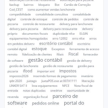
backup
bairros
bloqueio
Bot
Cartão de Correção
Cod_CEST
como aumentar vendas lanchonete
compatibilidade
contabilidade consultiva
contabilidade
digital
controle de estoque
controle de pedidos
controle de
pizzaria
controle de restaurante
delivery para lanchonete
delivery para pizzaria
delivery para restaurante
delivery
próprio
documentos fiscais
duplicidade nfce
ELGIN
equipamentos homogolados
erro 12002
erro nfce
erros
escritório contábil
em pedidos delivery
escritório
estoque
contábil digital
Exception
ferramenta de acesso
Fiscal
remoto
fidelização de clientes
filiais
fornecedor
gestão contábil
de software
gestão de delivery
gestão de lanchonete
gestão de restaurante
gestão para
ifood
Impostos
pizzaria
importar xml
impostos2026
inserindo formas de pagamento
invetário
ipbt 2020
juxtago
JuxtaPOS.exe at 007A1111
liberação
LINKER SAT II
lista equipamentos
NFCE
Nota fiscal de
entrada
notas duplicadas
onedrive
oportunidade de
parceiro de
revenda
organização fiscal
software
portal do
pedidos online