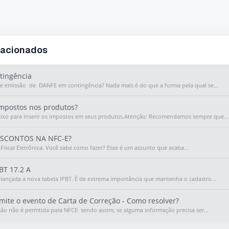
lacionados
ingência
 emissão de DANFE em contingência? Nada mais é do que a forma pela qual se...
mpostos nos produtos?
aixo para inserir os impostos em seus produtos.Atenção: Recomendamos sempre que...
SCONTOS NA NFC-E?
Fiscal Eletrônica. Você sabe como fazer? Esse é um assunto que acaba...
BT 17.2 A
oi lançada a nova tabela IPBT. É de extrema importância que mantenha o cadastro...
ite o evento de Carta de Correção - Como resolver?
ção não é permtida para NFCE sendo assim, se alguma informação precisa ser...