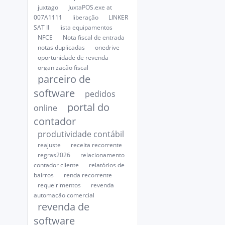
juxtago
JuxtaPOS.exe at
007A1111
liberação
LINKER
SAT II
lista equipamentos
NFCE
Nota fiscal de entrada
notas duplicadas
onedrive
oportunidade de revenda
organização fiscal
parceiro de
software
pedidos
portal do
online
contador
produtividade contábil
reajuste
receita recorrente
regras2026
relacionamento
contador cliente
relatórios de
bairros
renda recorrente
requeirimentos
revenda
automação comercial
revenda de
software