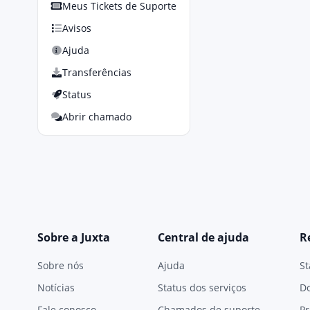
Meus Tickets de Suporte
Avisos
Ajuda
Transferências
Status
Abrir chamado
Sobre a Juxta
Central de ajuda
R
Sobre nós
Ajuda
St
Notícias
Status dos serviços
D
Fale conosco
Chamados de suporte
Pr