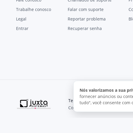
Trabalhe conosco
Falar com suporte
C
Legal
Reportar problema
Bl
Entrar
Recuperar senha
Nós valorizamos a sua pri
fornecer anúncios ou conte
Termos de uso
Política de pri
tudo", você consente com 
Copyright © 2026, Juxta Sistemas
O uso deste site está sujeito aos nossos termos de uso.
Ao utilizar este site, você concorda com as condições de us