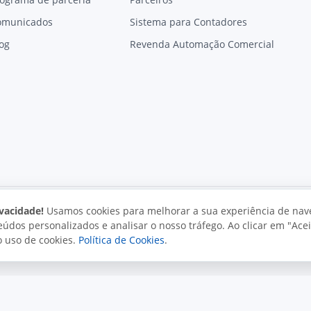
omunicados
Sistema para Contadores
og
Revenda Automação Comercial
vacidade!
Usamos cookies para melhorar a sua experiência de nav
údos personalizados e analisar o nosso tráfego. Ao clicar em "Acei
vacidade
Uso aceitável
Direitos autorais
o uso de cookies.
Política de Cookies
.
. Todos os direitos reservados.
o e políticas da Juxta.
Termos de uso