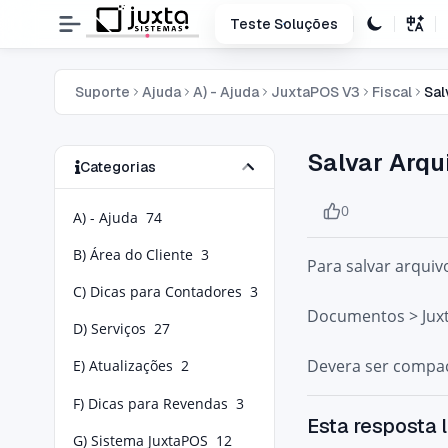
Teste Soluções
Suporte
Ajuda
A) - Ajuda
JuxtaPOS V3
Fiscal
Sal
Salvar Arqu
Categorias
0
A) - Ajuda
74
B) Área do Cliente
3
Para salvar arquiv
C) Dicas para Contadores
3
Documentos > Jux
D) Serviços
27
Devera ser compac
E) Atualizações
2
F) Dicas para Revendas
3
Esta resposta l
G) Sistema JuxtaPOS
12