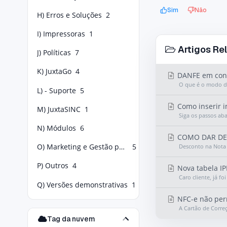
Sim
Não
H) Erros e Soluções
2
I) Impressoras
1
Artigos Re
J) Políticas
7
K) JuxtaGo
4
DANFE em cont
O que é o modo de
L) - Suporte
5
Como inserir i
M) JuxtaSINC
1
Siga os passos ab
N) Módulos
6
COMO DAR DE
O) Marketing e Gestão para Food Service
5
Desconto na Nota 
P) Outros
4
Nova tabela IP
Caro cliente, já f
Q) Versões demonstrativas
1
NFC-e não perm
A Cartão de Corre
Tag da nuvem