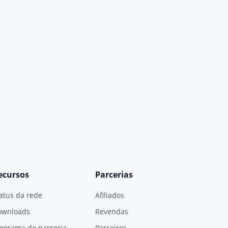
ecursos
Parcerias
atus da rede
Afiliados
ownloads
Revendas
ograma de parceria
Parceiros