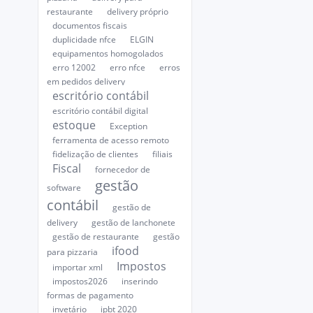
restaurante
delivery próprio
documentos fiscais
duplicidade nfce
ELGIN
equipamentos homogolados
erro 12002
erro nfce
erros
em pedidos delivery
escritório contábil
escritório contábil digital
estoque
Exception
ferramenta de acesso remoto
fidelização de clientes
filiais
Fiscal
fornecedor de
gestão
software
contábil
gestão de
delivery
gestão de lanchonete
gestão de restaurante
gestão
ifood
para pizzaria
Impostos
importar xml
impostos2026
inserindo
formas de pagamento
invetário
ipbt 2020