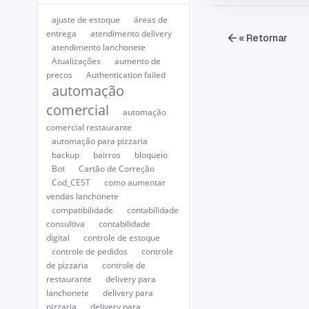
ajuste de estoque
áreas de
entrega
atendimento delivery
« Retornar
atendimento lanchonete
Atualizações
aumento de
preços
Authentication failed
automação
comercial
automação
comercial restaurante
automação para pizzaria
backup
bairros
bloqueio
Bot
Cartão de Correção
Cod_CEST
como aumentar
vendas lanchonete
compatibilidade
contabilidade
consultiva
contabilidade
digital
controle de estoque
controle de pedidos
controle
de pizzaria
controle de
restaurante
delivery para
lanchonete
delivery para
pizzaria
delivery para