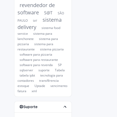
revendedor de
software
S@T
SÃO
sistema
PAULO
SAT
delivery
sistema food
service
sistema para
lanchonete
sistema para
pizzaria
sistema para
restaurante
sistema pizzaria
software para pizzaria
software para restaurante
software para revenda
SP
sqlserver
suporte
Tabela
tabela ipbt
tecnologia para
contadores
transfêrencia
estoque
Uptade
vencimento
fatura
xml
Suporte