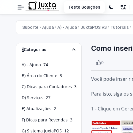
Teste Soluções
Suporte
Ajuda
A) - Ajuda
JuxtaPOS V3
Tutoriais
Como inser
Categorias
0
A) - Ajuda
74
B) Área do Cliente
3
Você pode inserir
C) Dicas para Contadores
3
Para isto, siga os 
D) Serviços
27
1 - Clique em Gere
E) Atualizações
2
F) Dicas para Revendas
3
G) Sistema JuxtaPOS
12