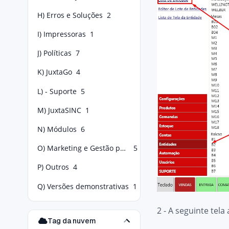
H) Erros e Soluções
2
I) Impressoras
1
J) Políticas
7
K) JuxtaGo
4
L) - Suporte
5
M) JuxtaSINC
1
N) Módulos
6
O) Marketing e Gestão para Food Service
5
P) Outros
4
Q) Versões demonstrativas
1
2 - A seguinte tela
Tag da nuvem