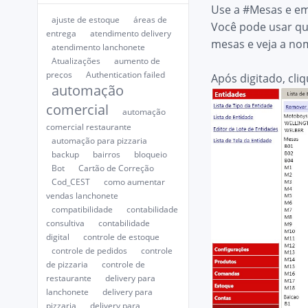
Use a #Mesas e em
ajuste de estoque
áreas de
Você pode usar qu
entrega
atendimento delivery
mesas e veja a no
atendimento lanchonete
Atualizações
aumento de
preços
Authentication failed
Após digitado, cli
automação
comercial
automação
comercial restaurante
automação para pizzaria
backup
bairros
bloqueio
Bot
Cartão de Correção
Cod_CEST
como aumentar
vendas lanchonete
compatibilidade
contabilidade
consultiva
contabilidade
digital
controle de estoque
controle de pedidos
controle
de pizzaria
controle de
restaurante
delivery para
lanchonete
delivery para
pizzaria
delivery para