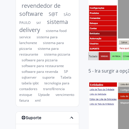
revendedor de
software
S@T
SÃO
sistema
PAULO
SAT
delivery
sistema food
service
sistema para
lanchonete
sistema para
pizzaria
sistema para
restaurante
sistema pizzaria
software para pizzaria
software para restaurante
5 - Ira surgir a 
software para revenda
SP
sqlserver
suporte
Tabela
tabela ipbt
tecnologia para
contadores
transfêrencia
estoque
Uptade
vencimento
fatura
xml
Suporte