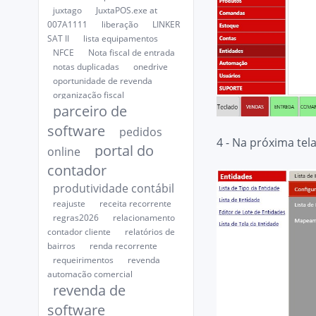
juxtago
JuxtaPOS.exe at
007A1111
liberação
LINKER
SAT II
lista equipamentos
NFCE
Nota fiscal de entrada
notas duplicadas
onedrive
oportunidade de revenda
organização fiscal
parceiro de
software
pedidos
4 - Na próxima tel
portal do
online
contador
produtividade contábil
reajuste
receita recorrente
regras2026
relacionamento
contador cliente
relatórios de
bairros
renda recorrente
requeirimentos
revenda
automação comercial
revenda de
software