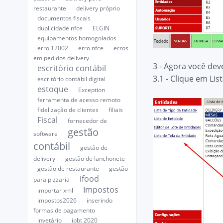
restaurante
delivery próprio
documentos fiscais
duplicidade nfce
ELGIN
equipamentos homogolados
erro 12002
erro nfce
erros
em pedidos delivery
3 - Agora você de
escritório contábil
3.1 - Clique em Lis
escritório contábil digital
estoque
Exception
ferramenta de acesso remoto
fidelização de clientes
filiais
Fiscal
fornecedor de
gestão
software
contábil
gestão de
delivery
gestão de lanchonete
gestão de restaurante
gestão
ifood
para pizzaria
Impostos
importar xml
impostos2026
inserindo
formas de pagamento
invetário
ipbt 2020