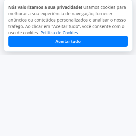
Nós valorizamos a sua privacidade!
Usamos cookies para
Módulos
melhorar a sua experiência de navegação, fornecer
anúncios ou conteúdos personalizados e analisar o nosso
tráfego. Ao clicar em "Aceitar tudo", você consente com o
uso de cookies.
Política de Cookies
.
Aceitar tudo
Termos de uso
Política de privacidade
Uso aceitável
Direitos autorais
Copyright © 2026, Juxta Sistemas. Todos os direitos
reservados.