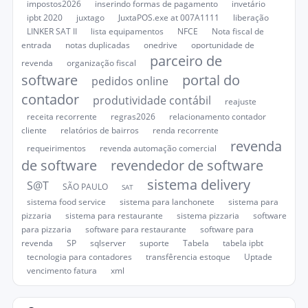
impostos2026
inserindo formas de pagamento
invetário
ipbt 2020
juxtago
JuxtaPOS.exe at 007A1111
liberação
LINKER SAT II
lista equipamentos
NFCE
Nota fiscal de
entrada
notas duplicadas
onedrive
oportunidade de
parceiro de
revenda
organização fiscal
software
portal do
pedidos online
contador
produtividade contábil
reajuste
receita recorrente
regras2026
relacionamento contador
cliente
relatórios de bairros
renda recorrente
revenda
requeirimentos
revenda automação comercial
de software
revendedor de software
sistema delivery
S@T
SÃO PAULO
SAT
sistema food service
sistema para lanchonete
sistema para
pizzaria
sistema para restaurante
sistema pizzaria
software
para pizzaria
software para restaurante
software para
revenda
SP
sqlserver
suporte
Tabela
tabela ipbt
tecnologia para contadores
transfêrencia estoque
Uptade
vencimento fatura
xml