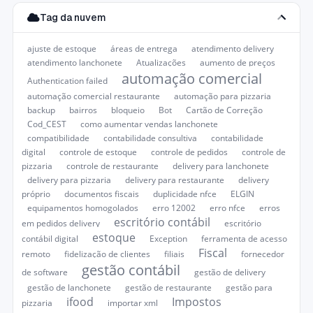
Tag da nuvem
ajuste de estoque
áreas de entrega
atendimento delivery
atendimento lanchonete
Atualizações
aumento de preços
automação comercial
Authentication failed
automação comercial restaurante
automação para pizzaria
backup
bairros
bloqueio
Bot
Cartão de Correção
Cod_CEST
como aumentar vendas lanchonete
compatibilidade
contabilidade consultiva
contabilidade
digital
controle de estoque
controle de pedidos
controle de
pizzaria
controle de restaurante
delivery para lanchonete
delivery para pizzaria
delivery para restaurante
delivery
próprio
documentos fiscais
duplicidade nfce
ELGIN
equipamentos homogolados
erro 12002
erro nfce
erros
escritório contábil
em pedidos delivery
escritório
estoque
contábil digital
Exception
ferramenta de acesso
Fiscal
remoto
fidelização de clientes
filiais
fornecedor
gestão contábil
de software
gestão de delivery
gestão de lanchonete
gestão de restaurante
gestão para
ifood
Impostos
pizzaria
importar xml